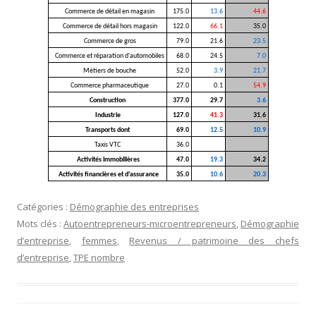
Commerce de détail en magasin
175.0
13.6
44.6
Commerce de détail hors magasin
122.0
66.1
35.0
Commerce de gros
79.0
21.6
23.5
Commerce et réparation d'automobiles
68.0
24.5
7.0
Métiers de bouche
52.0
3.9
21.7
Commerce pharmaceutique
27.0
0.1
54.9
Construction
377.0
29.7
3.6
Industrie
127.0
41.3
31.6
Transports dont
69.0
12.5
10.9
Taxis VTC
36.0
Activités immobilières
47.0
19.3
34.2
Activités financières et d'assurance
35.0
10.6
20.3
Catégories :
Démographie des entreprises
Mots clés :
Autoentrepreneurs-microentrepreneurs
,
Démographie
d’entreprise
,
femmes
,
Revenus / patrimoine des chefs
d’entreprise
,
TPE nombre