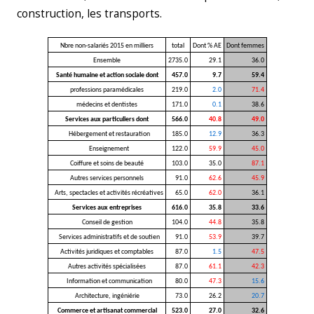
construction, les transports.
Nbre non-salariés 2015 en milliers
total
Dont % AE
Dont femmes
Ensemble
2735.0
29.1
36.0
Santé humaine et action sociale dont
457.0
9.7
59.4
professions paramédicales
219.0
2.0
71.4
médecins et dentistes
171.0
0.1
38.6
Services aux particuliers dont
566.0
40.8
49.0
Hébergement et restauration
185.0
12.9
36.3
Enseignement
122.0
59.9
45.0
Coiffure et soins de beauté
103.0
35.0
87.1
Autres services personnels
91.0
62.6
45.9
Arts, spectacles et activités récréatives
65.0
62.0
36.1
Services aux entreprises
616.0
35.8
33.6
Conseil de gestion
104.0
44.8
35.8
Services administratifs et de soutien
91.0
53.9
39.7
Activités juridiques et comptables
87.0
1.5
47.5
Autres activités spécialisées
87.0
61.1
42.3
Information et communication
80.0
47.3
15.6
Architecture, ingéniérie
73.0
26.2
20.7
Commerce et artisanat commercial
523.0
27.0
32.6