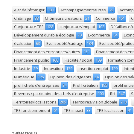
A et de l’étranger
137
Accompagnement/autres
79
Accomp
Chômage
88
Chômeurs créateurs
21
Commerce
161
C
Conjoncture TPE
128
conjoncture/emploi
102
Défaillance/
Développement durable écologie
70
E-commerce
64
Econo
évaluation
63
Evol société/cadrage
134
Evol société/pratiq
Financement des entreprises/autres
151
Financement des ent
Financement public
160
Fiscalité / social
109
Formation con
Industrie
59
Innovation
179
Insertion emploi
190
Inten
Numérique
175
Opinion des dirigeants
54
Opinion des sal
profil chefs d’entreprises
34
Profil création
195
profil entr
Revenus / patrimoine des chefs d’entreprise
100
RH
247
S
Territoires/localisations
205
Territoires/vision globale
213
TPE fonctionnement
61
TPE impact
33
TPE localisation
41
THÉMATIQUES