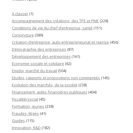
A classer
(1)
Accompagnement des créations, des TPE et PME
(228)
Conditions de vie du chef d’entreprise, santé
(151)
Conjoncture
(389)
Création d’entreprise, auto-entrepreneuriat et reprise
(456)
Démographie des entreprises
(87)
Développement des entreprises
(161)
Economie sociale et solidaire
(62)
Emploi, marché du travail
(504)
Etudes, rapports et propositions non commentés
(145)
Evolution des marchés, de la société
(238)
Financement, aides financières publiques
(404)
Fiscalité/social
(45)
Formation, jeunes
(238)
Fraudes, litiges
(41)
Guides
(115)
Innovation, R&D
(182)