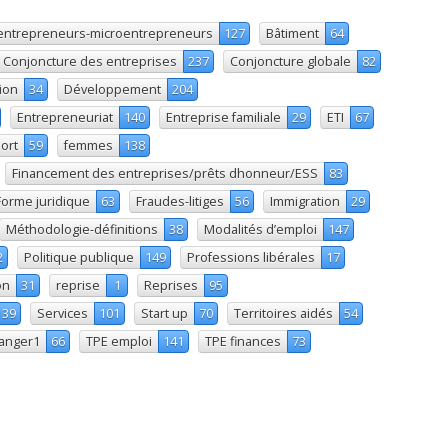
entrepreneurs-microentrepreneurs
127
Bâtiment
64
Conjoncture des entreprises
237
Conjoncture globale
82
ion
34
Développement
204
Entrepreneuriat
140
Entreprise familiale
29
ETI
67
ort
59
femmes
138
Financement des entreprises/prêts dhonneur/ESS
83
Forme juridique
63
Fraudes-litiges
56
Immigration
29
Méthodologie-définitions
38
Modalités d’emploi
147
2
Politique publique
149
Professions libérales
17
on
31
reprise
1
Reprises
95
139
Services
101
Start up
70
Territoires aidés
54
ranger1
66
TPE emploi
141
TPE finances
73