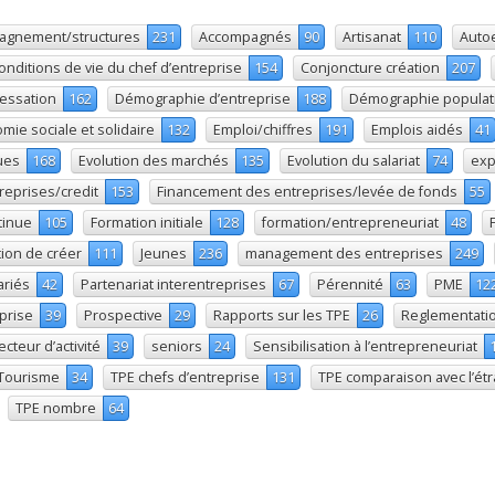
agnement/structures
231
Accompagnés
90
Artisanat
110
Auto
onditions de vie du chef d’entreprise
154
Conjoncture création
207
cessation
162
Démographie d’entreprise
188
Démographie populat
mie sociale et solidaire
132
Emploi/chiffres
191
Emplois aidés
41
ues
168
Evolution des marchés
135
Evolution du salariat
74
exp
reprises/credit
153
Financement des entreprises/levée de fonds
55
tinue
105
Formation initiale
128
formation/entrepreneuriat
48
tion de créer
111
Jeunes
236
management des entreprises
249
ariés
42
Partenariat interentreprises
67
Pérennité
63
PME
12
eprise
39
Prospective
29
Rapports sur les TPE
26
Reglementati
ecteur d’activité
39
seniors
24
Sensibilisation à l’entrepreneuriat
Tourisme
34
TPE chefs d’entreprise
131
TPE comparaison avec l’ét
TPE nombre
64