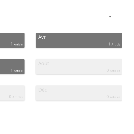
▼
Avr
1
1
Article
Article
Août
1
0
Article
Articles
Déc
0
0
Articles
Articles