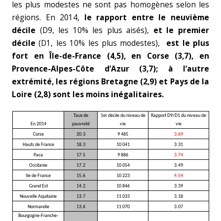
les plus modestes ne sont pas homogènes selon les
régions. En 2014,
le rapport entre le neuvième
décile
(D9, les 10% les plus aisés),
et le premier
décile
(D1, les 10% les plus modestes),
est le plus
fort en Île-de-France (4,5), en Corse (3,7), en
Provence-Alpes-Côte d’Azur
(3,7); à l’autre
extrémité, les régions Bretagne (2,9) et Pays de la
Loire (2,8) sont les moins inégalitaires.
Taux de
1er décile du niveau de
Rapport D9/D1 du niveau de
En 2014
pauvreté
vie
vie
Corse
20.3
9 485
3.69
Hauts de France
18.3
10 041
3.31
Paca
17.5
9 886
3.74
Occitanie
17.2
10 054
3.49
Ile de France
15.6
10 223
4.54
Grand Est
14.2
10 846
3.39
Nouvelle Aquitaine
13.7
11 033
3.18
Normandie
13.6
11 070
3.07
Bourgogne-Franche-