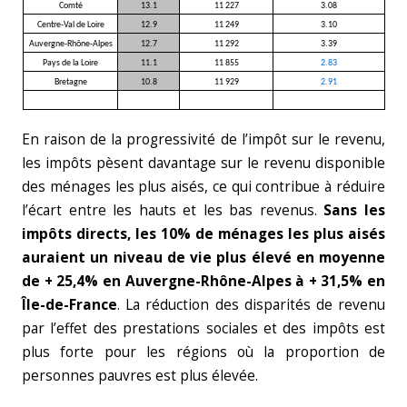
Comté
13.1
11 227
3.08
Centre-Val de Loire
12.9
11 249
3.10
Auvergne-Rhône-Alpes
12.7
11 292
3.39
Pays de la Loire
11.1
11 855
2.83
Bretagne
10.8
11 929
2.91
En raison de la progressivité de l’impôt sur le revenu,
les impôts pèsent davantage sur le revenu disponible
des ménages les plus aisés, ce qui contribue à réduire
l’écart entre les hauts et les bas revenus.
Sans les
impôts directs, les 10% de ménages les plus aisés
auraient un niveau de vie plus élevé en moyenne
de + 25,4% en Auvergne-Rhône-Alpes à + 31,5% en
Île-de-France
. La réduction des disparités de revenu
par l’effet des prestations sociales et des impôts est
plus forte pour les régions où la proportion de
personnes pauvres est plus élevée.