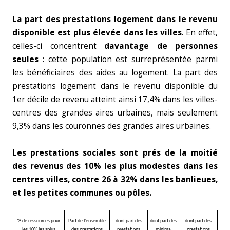
La part des prestations logement dans le revenu
disponible est plus élevée dans les villes
. En effet,
celles-ci concentrent
davantage de personnes
seules
: cette population est surreprésentée parmi
les bénéficiaires des aides au logement. La part des
prestations logement dans le revenu disponible du
1er décile de revenu atteint ainsi 17,4% dans les villes-
centres des grandes aires urbaines, mais seulement
9,3% dans les couronnes des grandes aires urbaines.
Les prestations sociales sont prés de la moitié
des revenus des 10% les plus modestes dans les
centres villes, contre 26 à 32% dans les banlieues,
et les petites communes ou pôles.
% de ressources pour
Part de l'ensemble
dont part des
dont part des
dont part des
les 10% les splus
des prestations
prestations
minima
prestations