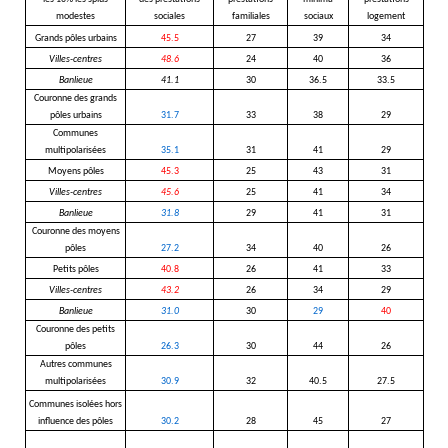
modestes
sociales
familiales
sociaux
logement
Grands pôles urbains
45.5
27
39
34
Villes-centres
48.6
24
40
36
Banlieue
41.1
30
36.5
33.5
Couronne des grands
pôles urbains
31.7
33
38
29
Communes
multipolarisées
35.1
31
41
29
Moyens pôles
45.3
25
43
31
Villes-centres
45.6
25
41
34
Banlieue
31.8
29
41
31
Couronne des moyens
pôles
27.2
34
40
26
Petits pôles
40.8
26
41
33
Villes-centres
43.2
26
34
29
Banlieue
31.0
30
29
40
Couronne des petits
pôles
26.3
30
44
26
Autres communes
multipolarisées
30.9
32
40.5
27.5
Communes isolées hors
influence des pôles
30.2
28
45
27