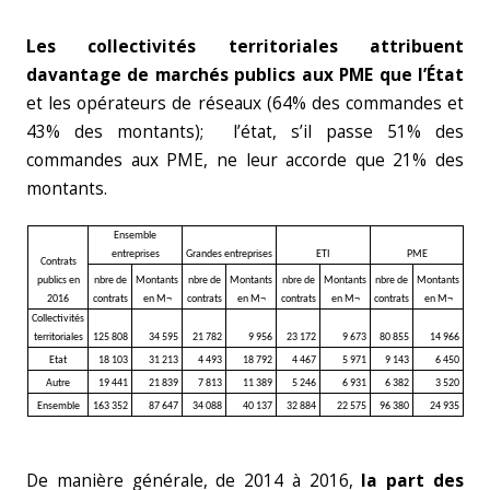
Les collectivités territoriales attribuent
davantage de marchés publics aux PME que l’État
et les opérateurs de réseaux (64% des commandes et
43% des montants); l’état, s’il passe 51% des
commandes aux PME, ne leur accorde que 21% des
montants.
Ensemble
entreprises
Grandes entreprises
ETI
PME
Contrats
publics en
nbre de
Montants
nbre de
Montants
nbre de
Montants
nbre de
Montants
2016
contrats
en M¬
contrats
en M¬
contrats
en M¬
contrats
en M¬
Collectivités
territoriales
125 808
34 595
21 782
9 956
23 172
9 673
80 855
14 966
Etat
18 103
31 213
4 493
18 792
4 467
5 971
9 143
6 450
Autre
19 441
21 839
7 813
11 389
5 246
6 931
6 382
3 520
Ensemble
163 352
87 647
34 088
40 137
32 884
22 575
96 380
24 935
De manière générale, de 2014 à 2016,
la part des