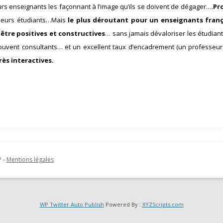
urs enseignants les façonnant à l’image qu’ils se doivent de dégager….
Pr
r leurs étudiants…Mais
le plus déroutant pour un enseignants franç
être positives et constructives
… sans jamais dévaloriser les étudiants
ouvent consultants… et un excellent taux d’encadrement (un professeur
ès interactives.
P
-
Mentions légales
WP Twitter Auto Publish
Powered By :
XYZScripts.com