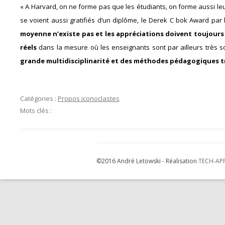
« A Harvard, on ne forme pas que les étudiants, on forme aussi le
se voient aussi gratifiés d’un diplôme, le Derek C bok Award pa
moyenne n’existe pas et les appréciations doivent toujours 
réels
dans la mesure où les enseignants sont par ailleurs très s
grande multidisciplinarité et des méthodes pédagogiques tr
Catégories :
Propos iconoclastes
Mots clés :
©2016 André Letowski - Réalisation
TECH-AP