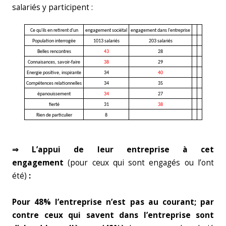
salariés y participent :
Ce qu'ils en retirent d'un
engagement sociétal
engagement dans l'entreprise
Population interrogée
1013 salariés
203 salariés
Belles rencontres
43
28
Connaisances, savoir-faire
38
29
Energie positive, inspirante
34
40
Compétences relationnelles
34
35
épanouissement
34
27
fierté
31
38
Rien de particulier
8
⇒ L’appui de leur entreprise à cet
engagement
(pour ceux qui sont engagés ou l’ont
été)
:
Pour 48% l’entreprise n’est pas au courant; par
contre ceux qui savent dans l’entreprise sont