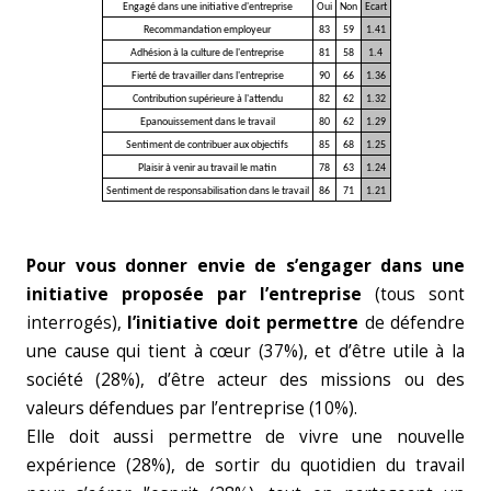
Engagé dans une initiative d'entreprise
Oui
Non
Ecart
Recommandation employeur
83
59
1.41
Adhésion à la culture de l'entreprise
81
58
1.4
Fierté de travailler dans l'entreprise
90
66
1.36
Contribution supérieure à l'attendu
82
62
1.32
Epanouissement dans le travail
80
62
1.29
Sentiment de contribuer aux objectifs
85
68
1.25
Plaisir à venir au travail le matin
78
63
1.24
Sentiment de responsabilisation dans le travail
86
71
1.21
Pour vous donner envie de s’engager dans une
initiative proposée par l’entreprise
(tous sont
interrogés),
l’initiative doit permettre
de défendre
une cause qui tient à cœur (37%), et d’être utile à la
société (28%), d’être acteur des missions ou des
valeurs défendues par l’entreprise (10%).
Elle doit aussi permettre de vivre une nouvelle
expérience (28%), de sortir du quotidien du travail