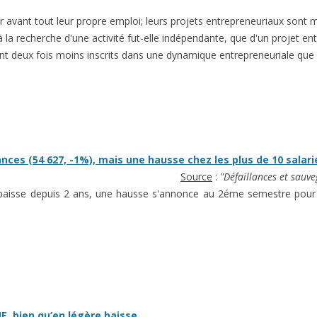
avant tout leur propre emploi; leurs projets entrepreneuriaux sont 
a recherche d'une activité fut-elle indépendante, que d'un projet ent
 sont deux fois moins inscrits dans une dynamique entrepreneuriale que 
nces (54 627, -1%), mais une hausse chez les plus de 10 salari
Source
:
"Défaillances et sauv
n baisse depuis 2 ans, une hausse s'annonce au 2éme semestre pour l
E, bien qu’en légère baisse.