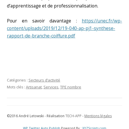
d’apprentissage et de professionnalisation.
Pour en savoir davantage :
https://unec.fr/wp-
content/uploads/2019/12/19-040-ap-pj1-synthese-
rapport-de-branche-coiffure.pdf
Catégories :
Secteurs d’activité
Mots clés :
Artisanat
,
Services
,
TPE nombre
©2016 André Letowski - Réalisation
TECH-APP
-
Mentions légales
WP Twitter Auto Publish
Powered By :
XYZScripts.com