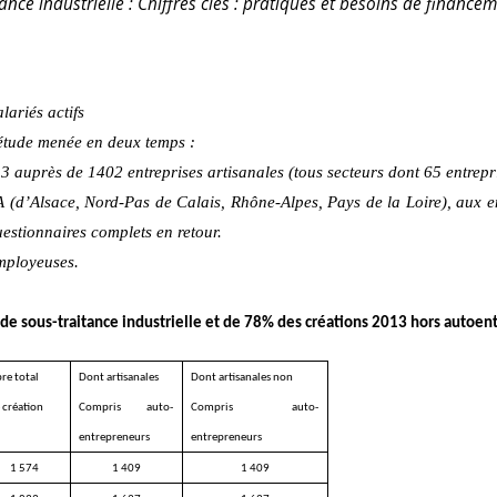
nce industrielle : Chiffres clés : pratiques et besoins de fi­nanc
ariés actifs
 étude menée en deux temps :
auprès de 1402 entreprises artisanales (tous secteurs dont 65 entrepris
(d’Alsace, Nord-Pas de Calais, Rhône-Alpes, Pays de la Loire), aux entr
estionnaires complets en retour.
employeuses.
 de sous-traitance industrielle et de 78% des créations 2013 hors autoen
re total
Dont artisanales
Dont artisanales non
 création
Compris auto-
Compris auto-
entrepreneurs
entrepreneurs
1 574
1 409
1 409