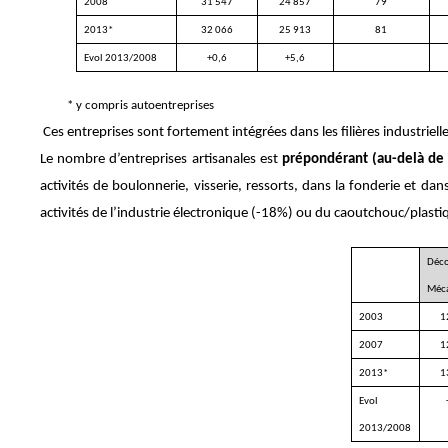
2008
31 547
24 857
79
2013*
32 066
25 913
81
Evol 2013/2008
+0,6
+5,6
* y compris autoentreprises
Ces entreprises sont fortement intégrées dans les filières industrie
Le nombre d’entreprises artisanales est
prépondérant (au-delà de 
activités de boulonnerie, visserie, ressorts, dans la fonderie et da
activités de l’industrie électronique (-18%) ou du caoutchouc/plastiq
Déco
Méca
2003
1
2007
1
2013*
1
Evol
2013/2008