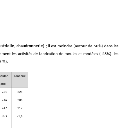
strielle, chaudronnerie
) ; il est moindre (autour de 50%) dans les
tamment les activités de fabrication de moules et modèles (-28%), les
8 %).
Boulon-
Fonderie
nerie
231
221
246
204
247
217
+6,9
-1,8