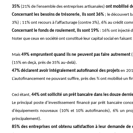
35%
(21% de l’ensemble des entreprises artisanales)
ont mobilisé d
Concernant les besoins de trésorerie, ils sont 36%
; le découvert b
3%) ; 11% ont recours à l’affacturage (contre 3%), 6% au crédit comm
Concernant le fonds de roulement, ils sont 19%
: 16% ont injecté d
Noter que ceux en société ont constitué leur capital social en faisant
Mais
49% empruntent quand ils ne peuvent pas faire autrement
(
(15% en deçà, près de 35% au-delà).
47% déclarent avoir intégralement autofinancé des projets
en
201
L’autofinancement ne pouvant suffire, près des ¾ ont mobilisé un fi
Ceci étant,
44% ont sollicité un prêt bancaire dans les douze dern
Le principal poste d’investissement financé par prêt bancaire conc
d’équipements nouveaux (10% et 10% autofinancés), 6% un projet
principalement).
85% des entreprises ont obtenu satisfaction à leur demande de 