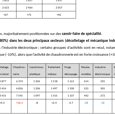
1 833
1 637
1 637
2 623
2 466
2 057
+67
+75
+46
lles, majoritairement positionnées sur des
savoir-faire de spécialité.
80%) dans les deux principaux secteurs (décolletage et mécanique indu
ns l’industrie électronique ; certains groupes d’activités sont en recul, no
ue (-10%), alors que l’activité de chaudronnerie est en forte croissance (+1
lletage,
Chaudron-
Caoutchouc
Traitement
Forge
Moules
Industrie
 indust
nerie
plastique
métaux
découpage
modèles
électronique
2 877
6 374
1 206
1 518
1 161
614
335
2 454
6 836
1 206
1 497
1 100
525
305
3 431
7 545
1 097
1 555
1 107
442
272
+4,3
+18,4
-8
+2,4
-4,7
-28
-18