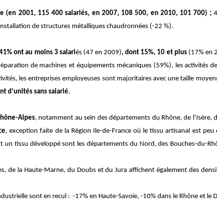
te (en 2001, 115 400 salariés, en 2007, 108 500, en 2010, 101 700) ;
4
’installation de structures métalliques chaudronnées (-22 %).
41% ont au moins 3 salari
és (47 en 2009)
, dont 15%, 10 et plus
(17% en 
a réparation de machines et équipements
mécaniques (59%), les activités d
tivités, les entreprises employeuses
sont majoritaires avec une taille
moyenne
nt d’unités sans salarié.
 Rhône-Alpes
, notamment au sein des départements du Rhône, de l’Isère, de 
ce
, exception faite de la Région Ile-de-France où le tissu artisanal est pe
t un tissu développé sont les départements du Nord, des Bouches-du-Rhône
 de la Haute-Marne, du Doubs et du Jura affichent également des densités 
ndustrielle sont en recul : -17% en Haute-Savoie, -10% dans le Rhône et le