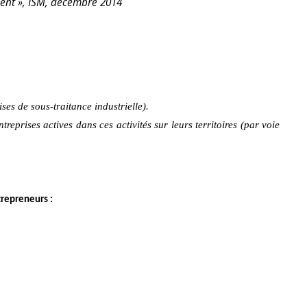
ement », ISM, décembre 2014
es de sous-traitance industrielle).
eprises actives dans ces activités sur leurs territoires (par voie
trepreneurs :