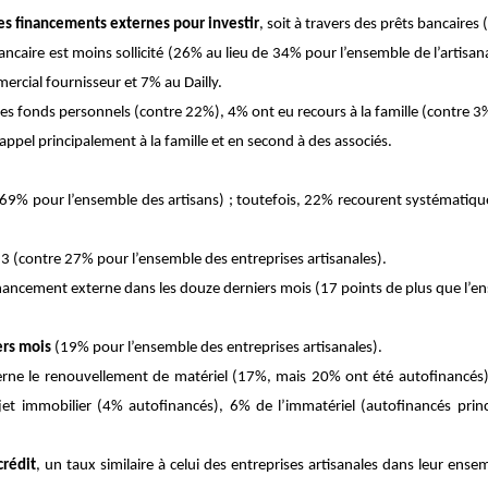
es financements externes pour investir
, soit à travers des prêts bancaire
ancaire est moins sollicité (26% au lieu de 34% pour l’ensemble de l’artis
ercial fournisseur et 7% au Dailly.
es fonds personnels (contre 22%), 4% ont eu recours à la famille (contre 3
 appel principalement à la famille et en second à des associés.
69% pour l’ensemble des artisans) ; toutefois, 22% recourent systématique
3 (contre 27% pour l’ensemble des entreprises artisanales).
nancement externe dans les douze derniers mois (17 points de plus que l’en
iers mois
(19% pour l’ensemble des entreprises artisanales).
erne le renouvellement de matériel (17%, mais 20% ont été autofinancés),
 immobilier (4% autofinancés), 6% de l’immatériel (autofinancés princ
crédit
, un taux similaire à celui des entreprises artisanales dans leur e