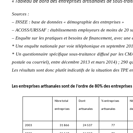
« Tableau de bord des entreprises artisanales de sous-traita
Sources :
– INSEE : base de données « démographie des entreprises »
– ACOSS/URSSAF : établissements employeurs de moins de 20 sal
– Enquête sur les pratiques et besoins de financement, avec une
* Une enquête nationale par voie téléphonique en septembre 2013 
* Un questionnaire spécifique sous-traitance diffusé par les CMA 
postale ou courriel), entre décembre 2013 et mars 2014) ; 290 qu
Les résultats sont donc plutôt indicatifs de la situation des TPE 
Les entreprises artisanales sont de l’ordre de 80% des entreprises
Nbre total
Dont
% entreprises
Nb
entreprises
artisanales
artisanales
de
2003
31 866
24 537
77