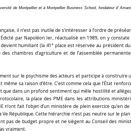
niversité de Montpellier et à Montpellier Business School, fondateur d’ Amar
çaise, il n’est pas inutile de s’intéresser à l’ordre de présé
 Édicté par Napoléon Ier, réactualisé en 1989, on y constate q
e
devient humiliant (la 41
place est réservée au président du 
 des chambres d’agriculture et de l’assemblée permanente 
ment sur le psychisme des acteurs et participe à construire un
est même sa raison d’être. C’est comme cela que l’État renforc
t que dans un profond sentiment qui mêle hostilité et allégea
 protocolaire, la place des PME dans les attributions minist
n’ont fait l’objet d’un ministère de plein exercice qu’en de 
la Ve République. Cette hiérarchie n’est pas neutre sur le plan
ont pas de budget propre et ne siègent au Conseil des ministr
pas vraiment.