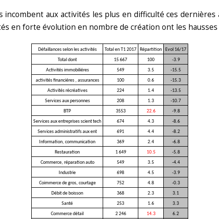
s incombent aux activités les plus en difficulté ces dernières
vités en forte évolution en nombre de création ont les hausses
Défaillances selon les activités
Total en T1 2017
Répartition
Evol 16/17
Total dont
15 667
100
-3.9
Activités immobiliéres
549
3.5
-15.5
activités financiéres , assurances
100
0.6
-15.3
Activités récréatives
224
1.4
-13.5
Services aux personnes
208
1.3
-10.7
BTP
3553
22.6
-9.8
Services aux entreprises scient tech
674
4.3
-8.6
Services administratifs aux ent
691
4.4
-8.2
Information, communication
369
2.4
-6.8
Restauration
1 649
10.5
-5.8
Commerce, réparation auto
549
3.5
-4.4
Industrie
698
4.5
-3.9
Coimmerce de gros, courtage
752
4.8
-0.3
Débit de boisson
368
2.3
3.1
Santé
253
1.6
3.3
Commerce détail
2 246
14.3
6.2