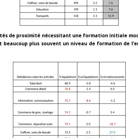
Coiffure, soins de beauté
494
3.2
7.6
Education
199
1.3
7.6
Transports
518
3.3
11.9
ités de proximité nécessitant une formation initiale mo
ant beaucoup plus souvent un niveau de formation de l
Défaillances selon les activités
% liquidations
Evol liquidations
Evol redressements
Total dont
68.9
-3.8
-4.6
Commerce détail
76.8
-1.4
4.0
Information, communication
75.1
-8.6
-1.2
Commerce de gros, courtage
74.1
-0.7
3.4
Commerce, réparation auto
74.1
2.0
-16.7
Coiffure, soins de beauté
73.5
2.3
27.0