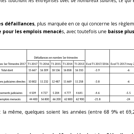
illites touchant les entreprises avec de nombreux salariés, ce qui 
s défaillances
, plus marquée en ce qui concerne les règlem
e pour les emplois menacé
s, avec toutefois une
baisse plu
Défaillances en nombre 1er trimestre
ces 1er Trimestre 2017
T1 2017
T1 2016
T1 2015
T1 2014
T1 2013
Evol T1 2017/2016
Evol T1 2017/moy 
Total dont
15 667
16 309
18 136
16 858
16 310
-3.9
-6
ns judiciaires directes
10 802
11 232
12 487
11 669
11 258
-3.8
-6
sements judiciaires
4 509
4 727
5 204
4 777
4 641
-4.6
-5.5
 emplois menacés
44 400
56 800
66 200
62 800
62 900
-21.8
-24
ent la même, quelques soient les années (entre 68 9% et 69