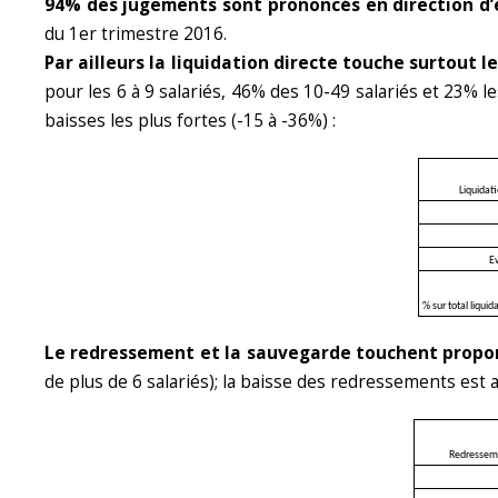
94% des jugements sont prononcés en direction d’en
du 1er trimestre 2016.
Par ailleurs la liquidation directe touche surtout l
pour les 6 à 9 salariés, 46% des 10-49 salariés et 23% les
baisses les plus fortes (-15 à -36%) :
Liquidati
E
% sur total liquid
Le redressement et la sauvegarde touchent propor
de plus de 6 salariés); la baisse des redressements est au
Redressemen