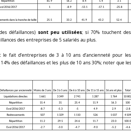
Répartition
65.9
16.2
8.4
5.4
3.1
vol 2016/2017
1
-8.9
-13.1
-17.1
-25.8
sements dans la tranche de taille
25.5
33.2
41.9
43.2
52.4
des défaillances)
sont peu utilisées
; si 70% touchent des
illances des entreprises de 5 salariés au plus.
 le fait d’entreprises de 3 à 10 ans d’ancienneté pour le
ue 14% des défaillances et les plus de 10 ans 30%; noter que l
Défaillances par ancienneté
Moins de 3 ans
De 3 à 5 ans
De 6 à 10 ans
De 11 à 15 ans
16 ans et plus
Total
Liquidations directes
1 661
3 349
2 741
1 287
1 764
10 80
Répartition
15.4
31
25.4
11.9
16.3
100
Evol 2016/2017
-8.7
-5.3
-5
4.9
2.9
-2.8
Redressements
507
1 329
1 110
526
1 037
4 509
Répartition
11.2
29.5
24.6
11.7
23.0
100.0
Evol 2016/2017
-2.7
-3.0
-4.7
-9.0
-5.2
-4.6