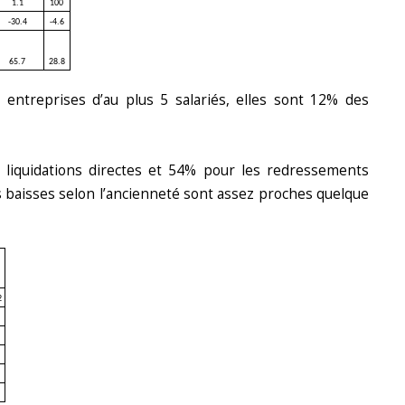
1.1
100
-30.4
-4.6
65.7
28.8
 entreprises d’au plus 5 salariés, elles sont 12% des
s liquidations directes et 54% pour les redressements
es baisses selon l’ancienneté sont assez proches quelque
2