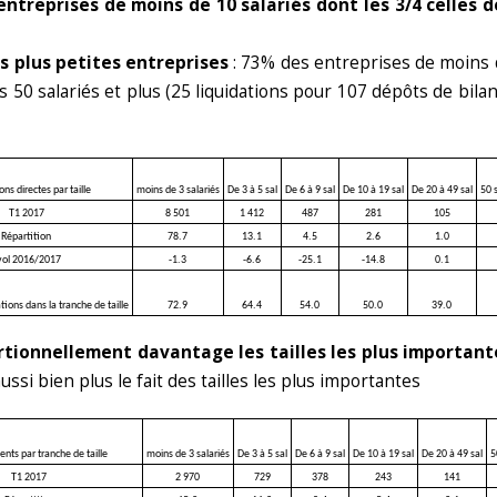
treprises de moins de 10 salariés dont les 3/4 celles de
es plus petites entreprises
: 73% des entreprises de moins de
 50 salariés et plus (25 liquidations pour 107 dépôts de bilan)
ons directes par taille
moins de 3 salariés
De 3 à 5 sal
De 6 à 9 sal
De 10 à 19 sal
De 20 à 49 sal
50 s
T1 2017
8 501
1 412
487
281
105
Répartition
78.7
13.1
4.5
2.6
1.0
vol 2016/2017
-1.3
-6.6
-25.1
-14.8
0.1
ations dans la tranche de taille
72.9
64.4
54.0
50.0
39.0
tionnellement davantage les tailles les plus important
ssi bien plus le fait des tailles les plus importantes
ts par tranche de taille
moins de 3 salariés
De 3 à 5 sal
De 6 à 9 sal
De 10 à 19 sal
De 20 à 49 sal
5
T1 2017
2 970
729
378
243
141