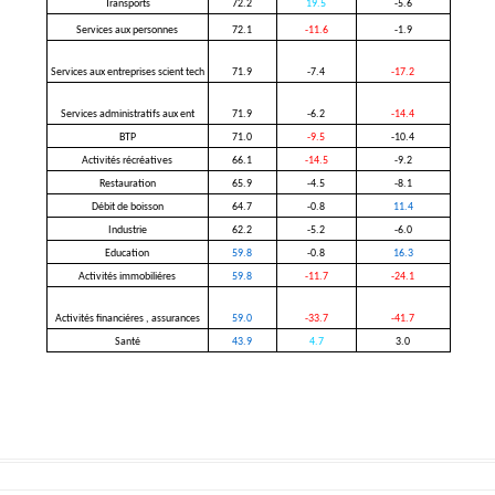
Transports
72.2
19.5
-5.6
Services aux personnes
72.1
-11.6
-1.9
Services aux entreprises scient tech
71.9
-7.4
-17.2
Services administratifs aux ent
71.9
-6.2
-14.4
BTP
71.0
-9.5
-10.4
Activités récréatives
66.1
-14.5
-9.2
Restauration
65.9
-4.5
-8.1
Débit de boisson
64.7
-0.8
11.4
Industrie
62.2
-5.2
-6.0
Education
59.8
-0.8
16.3
Activités immobiliéres
59.8
-11.7
-24.1
Activités financiéres , assurances
59.0
-33.7
-41.7
Santé
43.9
4.7
3.0