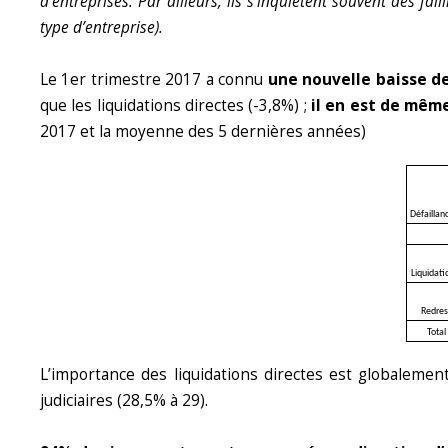
d’entreprises. Par ailleurs, ils s’inquiètent souvent des fa
type d’entreprise).
Le 1er trimestre 2017 a connu
une nouvelle baisse de
que les liquidations directes (-3,8%) ;
il en est de mêm
2017 et la moyenne des 5 dernières années)
Défaillan
Liquidatio
Redres
Total
L’importance des liquidations directes est globalem
judiciaires (28,5% à 29).