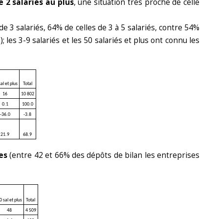
 2 salariés au plus
, une situation très proche de celle
 3 salariés, 64% de celles de 3 à 5 salariés, contre 54%
; les 3-9 salariés et les 50 salariés et plus ont connu les
al et plus
Total
16
10 802
0.1
100.0
-36.0
-3.8
21.9
68.9
es
(entre 42 et 66% des dépôts de bilan les entreprises
0 sal et plus
Total
48
4 509