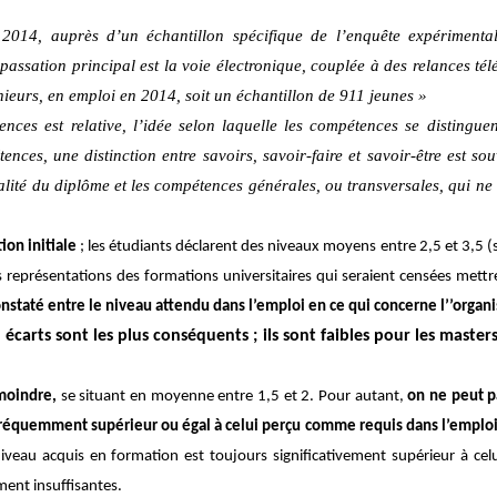
014, auprès d’un échantillon spécifique de l’enquête expérimental
ssation principal est la voie électronique, couplée à des relances télé
ieurs, en emploi en 2014, soit un échantillon de 911 jeunes »
ces est relative, l’idée selon laquelle les compétences se distingue
ences, une distinction entre savoirs, savoir-faire et savoir-être est s
alité du diplôme et les compétences générales, ou transversales, qui ne 
on initiale
; les étudiants déclarent des niveaux moyens entre 2,5 et 3,5 (
s représentations
des formations universitaires qui seraient
censées mettre
nstaté entre le niveau attendu dans l’emploi en ce qui concerne l’’organisa
 écarts sont les plus conséquents
; ils sont faibles pour les master
 moindre
,
se situant en moyenne entre 1,5 et 2. Pour autant,
on ne peut pa
fréquemment supérieur ou égal à celui perçu comme requis dans l’emplo
iveau acquis en formation est toujours significativement supérieur à celui
ment insuffisantes.