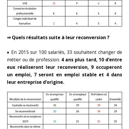
VAE
12
9
6
8
Conseil en évolution
professionnelle
6
6
5
6
Congés individuel de
formation
2
4
5
4
⇒ Quels résultats suite à leur reconversion ?
♦ En 2015 sur 100 salariés, 33 souhaitent changer de
métier ou de profession.
4 ans plus tard, 10 d’entre
eux réaliseront leur reconversion, 9 occuperont
un emploi, 7 seront en emploi stable et
4 dans
leur entreprise d’origine.
Ov et empl non
Ov et employé
Prof interm et
Résultats de la reconversion
qualifié
qualifié
cadre
Ensemble
Souhaite se reconvertir
31
29
39
34
Se reconvertiront
20
26
34
29
Reconvertis et en emploi en
2019
15
21
31
25
Reconvertis dans la même