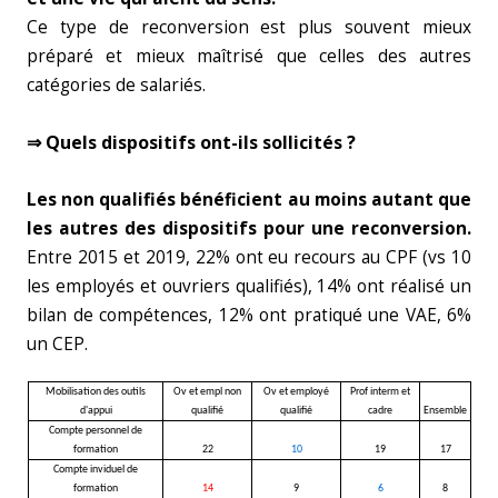
Ce type de reconversion est plus souvent mieux
préparé et mieux maîtrisé que celles des autres
catégories de salariés.
⇒ Quels dispositifs ont-ils sollicités ?
Les non qualifiés bénéficient au moins autant que
les autres des dispositifs pour une reconversion.
Entre 2015 et 2019, 22% ont eu recours au CPF (vs 10
les employés et ouvriers qualifiés), 14% ont réalisé un
bilan de compétences, 12% ont pratiqué une VAE, 6%
un CEP.
Mobilisation des outils
Ov et empl non
Ov et employé
Prof interm et
d'appui
qualifié
qualifié
cadre
Ensemble
Compte personnel de
formation
22
10
19
17
Compte inviduel de
formation
14
9
6
8