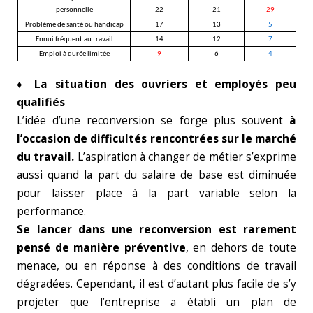
personnelle
22
21
29
Probléme de santé ou handicap
17
13
5
Ennui fréquent au travail
14
12
7
Emploi à durée limitée
9
6
4
♦ La situation des ouvriers et employés peu
qualifiés
L’idée d’une reconversion se forge plus souvent
à
l’occasion de difficultés rencontrées sur le marché
du travail.
L’aspiration à changer de métier s’exprime
aussi quand la part du salaire de base est diminuée
pour laisser place à la part variable selon la
performance.
Se lancer dans une reconversion est rarement
pensé de manière préventive
, en dehors de toute
menace, ou en réponse à des conditions de travail
dégradées. Cependant, il est d’autant plus facile de s’y
projeter que l’entreprise a établi un plan de