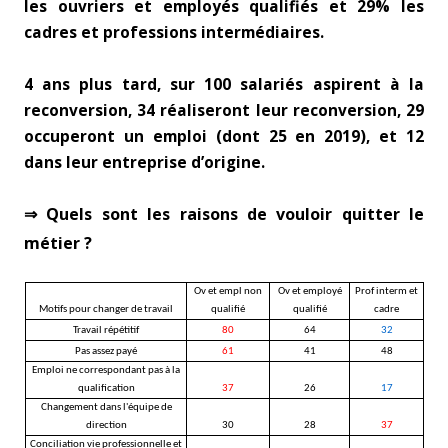
les ouvriers et employés qualifiés et 29% les
cadres et professions intermédiaires.
4 ans plus tard, sur 100 salariés aspirent à la
reconversion, 34 réaliseront leur reconversion, 29
occuperont un emploi (dont 25 en 2019), et 12
dans leur entreprise d’origine.
⇒ Quels sont les raisons de vouloir quitter le
métier ?
Ov et empl non
Ov et employé
Prof interm et
Motifs pour changer de travail
qualifié
qualifié
cadre
Travail répétitif
80
64
32
Pas assez payé
61
41
48
Emploi ne correspondant pas à la
qualification
37
26
17
Changement dans l'équipe de
direction
30
28
37
Conciliation vie professionnelle et