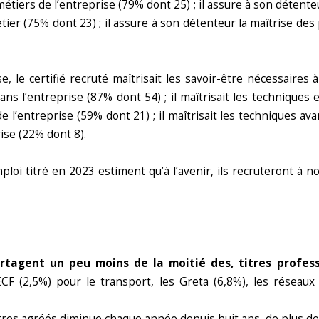
métiers de l’entreprise (79% dont 25) ; il assure à son détent
ier (75% dont 23) ; il assure à son détenteur la maîtrise des 
 le certifié recruté maîtrisait les savoir-être nécessaires à
 l’entreprise (87% dont 54) ; il maîtrisait les techniques e
 l’entreprise (59% dont 21) ; il maîtrisait les techniques av
ise (22% dont 8).
oi titré en 2023 estiment qu’à l’avenir, ils recruteront à n
artagent un peu moins de la moitié des,
titres profes
 ECF (2,5%) pour le transport, les Greta (6,8%), les réseau
tres agréés diminue chaque année depuis huit ans, de plus de