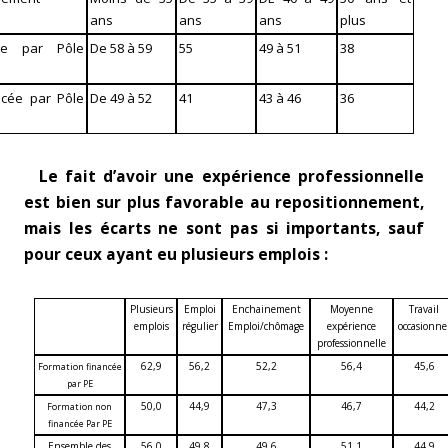
ans
ans
ans
plus
cée par Pôle
De 58 à 59
55
49 à 51
38
ncée par Pôle
De 49 à 52
41
43 à 46
36
Le fait d’avoir une expérience professionnelle
est bien sur plus favorable au repositionnement,
mais les écarts ne sont pas si importants, sauf
pour ceux ayant eu plusieurs emplois :
Plusieurs
Emploi
Enchainement
Moyenne
Travail
emplois
régulier
Emploi/chômage
expérience
occasionne
professionnelle
62,9
56,2
52,2
56,4
45,6
Formation financée
par PE
50,0
44,9
47,3
46,7
44,2
Formation non
financée Par PE
Ensemble des
56,0
49,8
49,6
51,1
44,9