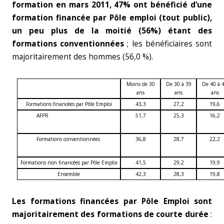
formation en mars 2011, 47% ont bénéficié d’une
formation financée par Pôle emploi (tout public),
un peu plus de la moitié (56%) étant des
formations conventionnées
; les bénéficiaires sont
majoritairement des hommes (56,0 %).
Moins de 30
De 30 à 39
De 40 à 
ans
ans
ans
Formations financées par Pôle Emploi
43,3
27,2
19,6
AFPR
51,7
25,3
16,2
Formations conventionnées
36,8
28,7
22,2
Formations non financées par Pôle Emploi
41,5
29,2
19,9
Ensemble
42,3
28,3
19,8
Les formations financées par Pôle Emploi sont
majoritairement des formations de courte durée
: