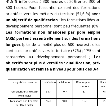
41,5 % inférieures à 300 heures et 20% entre 300 et
500 heures. Pour l’essentiel ce sont des formations
orientées vers les métiers du tertiaire (51,6 %)
avec
un objectif de qualification
; les formations liées au
développement personnel sont peu fréquentes (8%).
Les formations non financées par pôle emploi
(ARE) portent essentiellement sur des formations
longues
(plus de la moitié plus de 500 heures) ; elles
sont aussi orientées vers le tertiaire (57%) ; 17% sont
consacrées au développement personnel ;
Les
objectifs sont plus diversifiés : qualification, pré-
qualification et remise à niveau pour plus des 3/4.
Les objectifs de formation
Qualification
mobilisation
Développement
Remi
personnel
niv
Formations financées par
64,4
10,7
8,1
6,
Pôle Emploi
Formations non financées
56,8
10,0
16,8
21
par Pôle Emploi