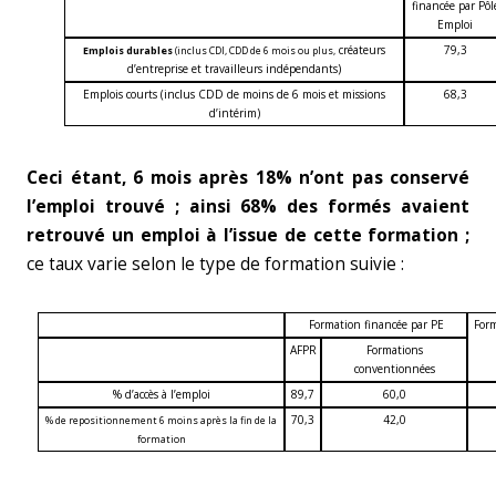
financée par Pôl
Emploi
créateurs
79,3
Emplois durables
(inclus CDI, CDD de 6 mois ou plus,
d’entreprise et travailleurs indépendants)
Emplois courts (inclus CDD de moins de 6 mois et missions
68,3
d’intérim)
Ceci étant, 6 mois après 18% n’ont pas conservé
l’emploi trouvé ; ainsi 68% des formés avaient
retrouvé un emploi à l’issue de cette formation ;
ce taux varie selon le type de formation suivie :
Formation financée par PE
Form
AFPR
Formations
conventionnées
% d’accès à l’emploi
89,7
60,0
70,3
42,0
% de repositionnement 6 moins après la fin de la
formation