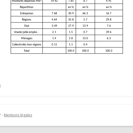
Montants dépenses Md¬
19.42
7.81
6.7
4.91
Répartition
en %
en %
en %
Entreprises
7.68
30.9
66.3
16.7
Régions
4.64
35.8
5.7
29.8
Etat
3.49
27.9
13.9
7.6
Unedic/pôle emploi...
2.1
1.5
0.7
39.6
Ménages
1.4
2.8
13.0
6.3
Collectivités hors régions
0.11
1.1
0.4
Total
100.0
100.0
100.0
e
P
-
Mentions légales