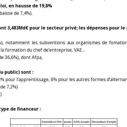
loi, en hausse de 19,8%
baisse de 7,4%).
nt 3,483Md€ pour le secteur privé; les dépenses pour le 
4%), notamment les subventions aux organismes de fomation
r la formation du chef de’entreprise, VAE…
de 36,6%), dont Afpa,
u public) sont :
28% pour l’apprentissage, 6% pour les autres formes d’alterna
 de 7,2%)
)
type de financeur :
Ensemble en Md¬
jeunes
Actifs occupés
Demandeurs d'emploi