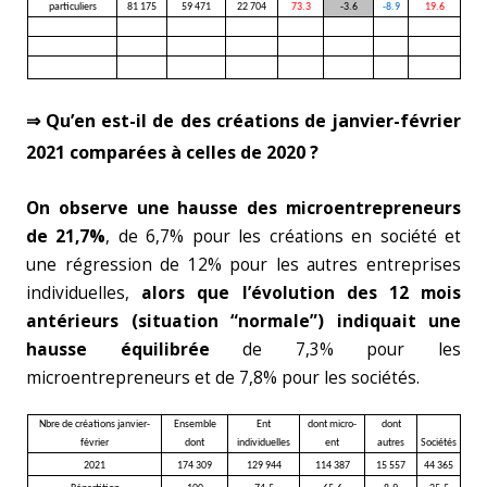
particuliers
81 175
59 471
22 704
73.3
-3.6
-8.9
19.6
⇒ Qu’en est-il de des créations de janvier-février
2021 comparées à celles de 2020 ?
On observe une hausse des microentrepreneurs
de 21,7%
, de 6,7% pour les créations en société et
une régression de 12% pour les autres entreprises
individuelles,
alors que l’évolution des 12 mois
antérieurs (situation “normale”) indiquait une
hausse équilibrée
de 7,3% pour les
microentrepreneurs et de 7,8% pour les sociétés.
Nbre de créations janvier-
Ensemble
Ent
dont micro-
dont
février
dont
individuelles
ent
autres
Sociétés
2021
174 309
129 944
114 387
15 557
44 365