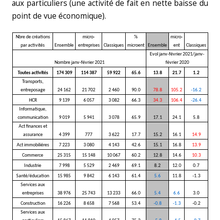
aux particuliers (une activité de fait en nette baisse du
point de vue économique).
Nbre de créations
micro-
%
micro-
par activités
Ensemble
entreprises
Classiques
microent
Ensemble
ent
Classiques
Evol janv-février 2021/janv-
Nombre janv-février 2021
février 2020
Toutes activités
174 309
114 387
59 922
65.6
13.8
21.7
1.2
Transports,
entreposage
24 162
21 702
2 460
90.0
78.8
105.2
-16.2
HCR
9 139
6 057
3 082
66.3
34.3
106.4
-26.4
Informatique,
communication
9 019
5 941
3 078
65.9
17.1
24.1
5.8
Act finances et
assurance
4 399
777
3 622
17.7
15.2
16.1
14.9
Act immobiliéres
7 223
3 080
4 143
42.6
15.1
16.8
13.9
Commerce
25 315
15 148
10 067
60.2
12.8
14.6
10.3
Industrie
7 998
5 529
2 469
69.1
8.2
12.0
0.7
Santé/éducation
15 985
9 842
6 143
61.4
5.6
11.8
-1.3
Services aux
entreprises
38 976
25 743
13 233
66.0
5.4
6.6
3.0
Construction
16 226
8 658
7 568
53.4
-0.8
-1.3
-0.2
Services aux