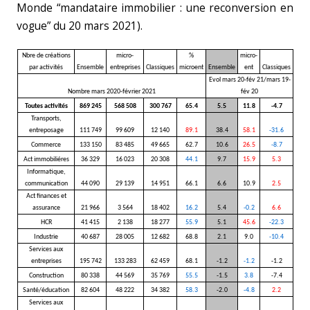
Monde “mandataire immobilier : une reconversion en
vogue” du 20 mars 2021).
Nbre de créations
micro-
%
micro-
par activités
Ensemble
entreprises
Classiques
microent
Ensemble
ent
Classiques
Evol mars 20-fév 21/mars 19-
Nombre mars 2020-février 2021
fév 20
Toutes activités
869 245
568 508
300 767
65.4
5.5
11.8
-4.7
Transports,
entreposage
111 749
99 609
12 140
89.1
38.4
58.1
-31.6
Commerce
133 150
83 485
49 665
62.7
10.6
26.5
-8.7
Act immobiliéres
36 329
16 023
20 308
44.1
9.7
15.9
5.3
Informatique,
communication
44 090
29 139
14 951
66.1
6.6
10.9
2.5
Act finances et
assurance
21 966
3 564
18 402
16.2
5.4
-0.2
6.6
HCR
41 415
2 138
18 277
55.9
5.1
45.6
-22.3
Industrie
40 687
28 005
12 682
68.8
2.1
9.0
-10.4
Services aux
entreprises
195 742
133 283
62 459
68.1
-1.2
-1.2
-1.2
Construction
80 338
44 569
35 769
55.5
-1.5
3.8
-7.4
Santé/éducation
82 604
48 222
34 382
58.3
-2.0
-4.8
2.2
Services aux