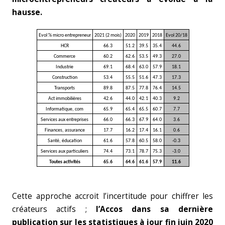
hausse.
Evol % micro entrepreneur
2021 (2 mois)
2020
2019
2018
Evol 20/18
HCR
66.3
51.2
39.5
35.4
44.6
Commerce
60.2
62.6
53.5
49.3
27.0
Industrie
69.1
68.4
63.0
57.9
18.1
Construction
53.4
55.5
51.6
47.3
17.3
Transports
89.8
87.5
77.8
76.4
14.5
Act immobilières
42.6
44.0
42.1
40.3
9.2
Informatique, com
65.9
65.4
65.5
60.7
7.7
Services aux entreprises
66.0
66.3
67.9
64.0
3.6
Finances, assurance
17.7
16.2
17.4
16.1
0.6
Santé, éducation
61.6
57.8
60.5
58.0
-0.3
Services aux particuliers
74.4
73.1
78.7
75.3
-3.0
Toutes activités
65.6
64.6
61.6
57.9
11.6
Cette approche accroit l’incertitude pour chiffrer les
créateurs actifs ;
l’Accos dans sa dernière
publication sur les statistiques à jour fin juin 2020