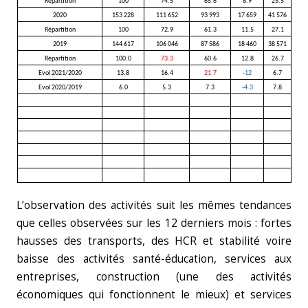
Répartition
100
74.5
65.6
8.9
25.5
2020
153 228
111 652
93 993
17 659
41 576
Répartition
100
72.9
61.3
11.5
27.1
2019
144 617
106 046
87 586
18 460
38 571
Répartition
100.0
73.3
60.6
12.8
26.7
Evol 2021/2020
13.8
16.4
21.7
-12
6.7
Evol 2020/2019
6.0
5.3
7.3
-4.3
7.8
L’observation des activités suit les mêmes tendances
que celles observées sur les 12 derniers mois : fortes
hausses des transports, des HCR et stabilité voire
baisse des activités santé-éducation, services aux
entreprises, construction (une des activités
économiques qui fonctionnent le mieux) et services