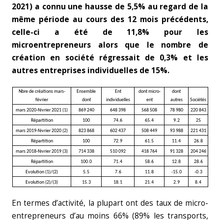
2021) a connu une hausse de 5,5% au regard de la
même période au cours des 12 mois précédents,
celle-ci a été de 11,8% pour les
microentrepreneurs alors que le nombre de
création en société régressait de 0,3% et les
autres entreprises individuelles de 15%.
Nbre de créations mars-
Ensemble
Ent
dont micro-
dont
février
dont
individuelles
ent
autres
Sociétés
mars 2020-février 2021 (1)
869 240
648 398
568 508
78 980
220 843
Répartition
100
74.6
65.4
9.2
25
mars 2019-février 2020 (2)
823 868
602 437
508 449
93 988
221 431
Répartition
100
72.9
61.5
11.4
26.8
mars 2018-février 2019 (3)
714 338
510 092
418 764
91 328
204 246
Répartition
100.0
71.4
58.6
12.8
28.6
Evolution (1)/(2)
5.5
7.6
11.8
-15.0
-0.3
Evolution (2)/(3)
15.3
18.1
21.4
2.9
8.4
En termes d’activité, la plupart ont des taux de micro-
entrepreneurs d’au moins 66% (89% les transports,