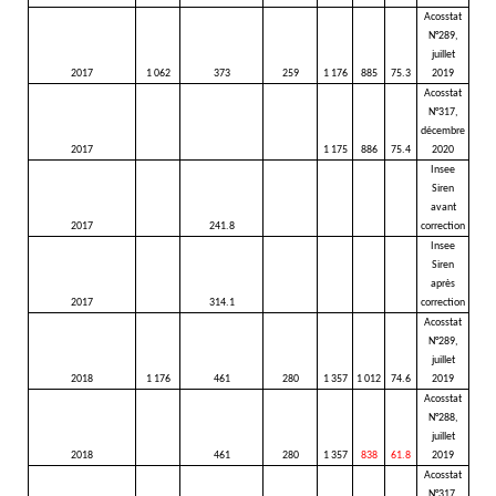
Acosstat
N°289,
juillet
2017
1 062
373
259
1 176
885
75.3
2019
Acosstat
N°317,
décembre
2017
1 175
886
75.4
2020
Insee
Siren
avant
2017
241.8
correction
Insee
Siren
après
2017
314.1
correction
Acosstat
N°289,
juillet
2018
1 176
461
280
1 357
1 012
74.6
2019
Acosstat
N°288,
juillet
2018
461
280
1 357
838
61.8
2019
Acosstat
N°317,