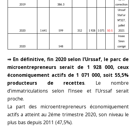
2019
386.3
correction
Urssaf
Stat'ur
N°327,
juillet
2020
1 641
599
312
1 928
1 071
50.5
2021
Insee
Siren
2020
548
corrigé
⇒ En définitive, fin 2020 selon l’Urssaf, le parc de
microentrepreneurs serait de 1 928 000, ceux
économiquement actifs de 1 071 000, soit 55,5%
producteurs de recettes
. Le nombre
d’immatriculations selon l’Insee et l’Urssaf serait
proche.
La part des microentrepreneurs économiquement
actifs a atteint au 2éme trimestre 2020, son niveau le
plus bas depuis 2011 (47,5%).