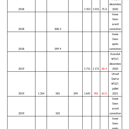
décembre
2018
1 353
1 015
75.0
2020
Insee
Siren
avant
2018
308.3
correction
Insee
Siren
après
2018
399.9
correction
Acosstat
N°317,
décembre
2019
1 711
1 171
68.4
2020
Urssaf
Stat'ur
N°327,
juillet
2019
1 354
581
294
1 641
985
60.0
2021
Insee
Siren
avant
2019
502
correction
Insee
Siren
après