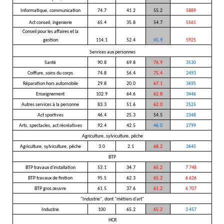
Informatique, communication
74.7
41.2
55.2
5889
Act conseil, ingenierie
65.4
35.8
54.7
5561
Conseil pour les affaires et la
gestion
114.1
52.4
45.9
5925
Services aux personnes
Santé
90.8
69.8
76.9
3530
Coiffure, soins du corps
74.8
56.4
75.4
2493
Réparation hors automobile
29.8
20.0
67.1
3695
Enseignement
102.9
64.6
62.8
3446
Autres services à la personne
83.3
51.6
62.0
2525
Act sportives
46.4
25.3
54.5
2348
Arts, spectacles, act récréatives
92.4
42.5
46.0
2799
Agriculture, sylviculture, pêche
Agriculture, sylviculture, pêche
3.0
2.1
68.2
3645
BTP
BTP travaux d'installation
53.1
34.7
65.2
7 748
BTP travaux de finition
95.5
62.3
65.2
6 626
BTP gros œuvre
61.5
37.6
61.2
6 707
"Industrie", dont "métiers d'art"
Industrie
100
65.2
65.2
3 457
HCR