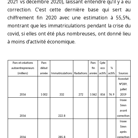
2021 vs décembre 2020), laissant entendre qu’il y a eu
correction. C’est cette dernière base qui sert au
chiffrement fin 2020 avec une estimation à 55,5%,
montrant que les immatriculations pendant la crise du
covid, si elles ont été plus nombreuses, ont donné lieu
à moins d’activité économique.
Parc et créations
Parc
Parc
Cpte
autoentrepreneurs
début
fin
eco
%
(milliers)
année
Immatriculations
Radiations
année
actifs
actifs
Sources
Acosstat
N°289,
juillet
2016
1 002
332
272
1 062
816
76.9
2019
Insee
Siren
avant
2016
222.8
correction
Insee
Siren
après
2016
285.8
correction