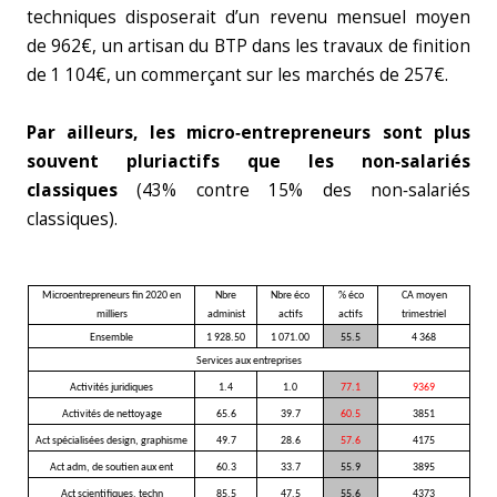
techniques disposerait d’un revenu mensuel moyen
de 962€, un artisan du BTP dans les travaux de finition
de 1 104€, un commerçant sur les marchés de 257€.
Par ailleurs, les micro‑entrepreneurs sont plus
souvent pluriactifs que les non‑salariés
classiques
(43% contre 15% des non‑salariés
classiques).
Microentrepreneurs fin 2020 en
Nbre
Nbre éco
% éco
CA moyen
milliers
administ
actifs
actifs
trimestriel
Ensemble
1 928.50
1 071.00
55.5
4 368
Services aux entreprises
Activités juridiques
1.4
1.0
77.1
9369
Activités de nettoyage
65.6
39.7
60.5
3851
Act spécialisées design, graphisme
49.7
28.6
57.6
4175
Act adm, de soutien aux ent
60.3
33.7
55.9
3895
Act scientifiques, techn
85.5
47.5
55.6
4373