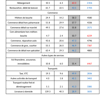
Hébergement
10.5
6.3
60.0
2 816
Restauration, débit de boisson
61.7
22.5
43.5
3 935
Commerce
Métiers de bouche
24.4
14.2
58.3
4580
Commerce détail hors paharmacie
51.8
29.9
57.7
4336
Commerce détail sur marché
49.5
27.6
55.8
2571
Com alimentaire hors métiers
bouche
4.7
2.4
50.7
6239
Commerce, réparation auto
43.6
20.6
47.3
4796
Commerce de gros, courtier
55.5
26.0
46.9
7387
Commerce de détail non spécialisé
63.4
29.3
46.2
4883
Autres types de services
Act financières, assurance,
immobiliéres
10.8
6.0
55.4
6467
Transports
Taxi, VTC
19.3
9.6
49.9
2836
Autres activités de transport
4.0
1.8
45.1
3402
Transport routier fret et
déménagement
5.1
2.1
41.3
3385
Livraison à domicile
139.3
40.3
28.9
1835