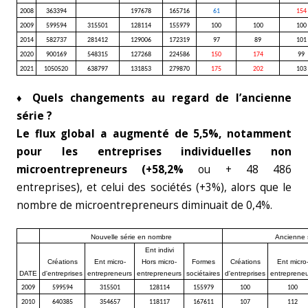
2008
363394
197678
165716
61
154
2009
599594
315501
128114
155979
100
100
100
2014
582737
281412
129006
172319
97
89
101
2020
900169
548315
127268
224586
150
174
99
2021
1050520
638797
131853
279870
175
202
103
♦
Quels changements au regard de l’ancienne
série ?
Le flux global a augmenté de 5,5%, notamment
pour les entreprises individuelles non
microentrepreneurs (+58,2%
ou + 48 486
entreprises), et celui des sociétés (+3%), alors que le
nombre de microentrepreneurs diminuait de 0,4%.
Nouvelle série en nombre
Ancienne s
Ent indivi
Créations
Ent micro-
Hors micro-
Formes
Créations
Ent micro
DATE
d'entreprises
entrepreneurs
entrepreneurs
sociétaires
d'entreprises
entrepreneu
2009
599594
315501
128114
155979
100
100
2010
640385
354657
118117
167611
107
112