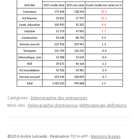
Activités
2021 nvelle série
2021 anc série
Ecarts nvelle/anc séries en %
Commerce
173 458
138 244
25.5
Act finances
33 832
27 937
21.1
Santé, éducation
100 993
92 302
9.4
Industrie
51 519
47 843
7.7
Construction
92 638
88 750
4.4
Services aux ent
232 926
229 941
1.3
Transports
125 709
126 232
-0.4
Informatique, com
53 308
53 635
-0.6
HCR
39 675
40 164
-1.2
Act immobiliéres
42 926
43 981
-2.4
Services aux part
103 536
106 829
-3.1
Total
1 050 520
995 868
5.5
Catégories :
Démographie des entreprises
Mots clés :
Démographie d’entreprise
,
Méthodologie-définitions
©2016 André Letowski - Réalisation
TECH-APP
-
Mentions légales