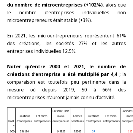
du nombre de microentreprises (+102%)
, alors que
le nombre d’entreprises individuelles non
microentrepreneurs était stable (+3%).
En 2021, les microentrepreneurs représentent 61%
des créations, les sociétés 27% et les autres
entreprises individuelles 12,5%.
Noter qu’entre 2000 et 2021, le nombre de
créations d’entreprise a été multiplié par 4,4 ;
la
comparaison est toutefois peu pertinente dans la
mesure où depuis 2019, 50 à 66% des
microentreprises n’auront jamais connu d’activité.
Ent indivi Hors
Ent indivi
Créations
Ent micro-
micro-
Formes
Créations
Ent micro-
micro
DATE
d'entreprises
entrepreneurs
entrepreneurs
sociétaires
d'entreprises
entrepreneurs
entrepre
2
000
236186
143823
92363
39
112