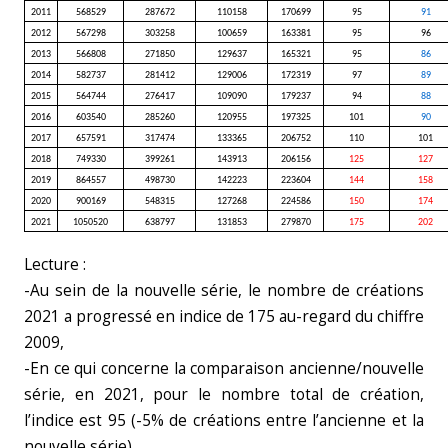
2011
568529
287672
110158
170699
95
91
2012
567298
303258
100659
163381
95
96
2013
566808
271850
129637
165321
95
86
2014
582737
281412
129006
172319
97
89
2015
564744
276417
109090
179237
94
88
2016
603540
285260
120955
197325
101
90
2017
657591
317474
133365
206752
110
101
2018
749330
399261
143913
206156
125
127
2019
864557
498730
142223
223604
144
158
2020
900169
548315
127268
224586
150
174
2021
1050520
638797
131853
279870
175
202
Lecture :
-Au sein de la nouvelle série, le nombre de créations
2021 a progressé en indice de 175 au-regard du chiffre
2009,
-En ce qui concerne la comparaison ancienne/nouvelle
série, en 2021, pour le nombre total de création,
l’indice est 95 (-5% de créations entre l’ancienne et la
nouvelle série).