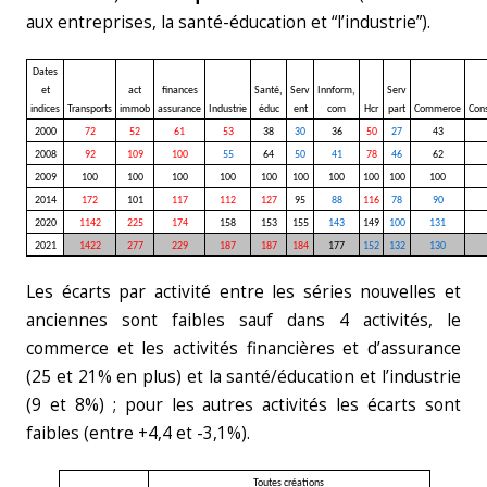
aux entreprises, la santé-éducation et “l’industrie”).
Dates
et
act
finances
Santé,
Serv
Innform,
Serv
indices
Transports
immob
assurance
Industrie
éduc
ent
com
Hcr
part
Commerce
Cons
2000
72
52
61
53
38
30
36
50
27
43
2008
92
109
100
55
64
50
41
78
46
62
2009
100
100
100
100
100
100
100
100
100
100
2014
172
101
117
112
127
95
88
116
78
90
2020
1142
225
174
158
153
155
143
149
100
131
2021
1422
277
229
187
187
184
177
152
132
130
Les écarts par activité entre les séries nouvelles et
anciennes sont faibles sauf dans 4 activités, le
commerce et les activités financières et d’assurance
(25 et 21% en plus) et la santé/éducation et l’industrie
(9 et 8%) ; pour les autres activités les écarts sont
faibles (entre +4,4 et -3,1%).
Toutes créations