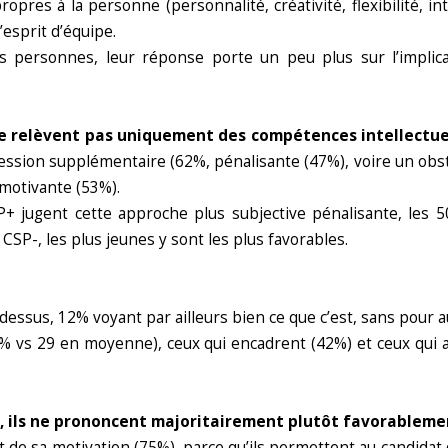
pres à la personne (personnalité, créativité, flexibilité, in
l’esprit d’équipe.
 personnes, leur réponse porte un peu plus sur l’implicati
 ne relèvent pas uniquement des compétences intellectue
ession supplémentaire (62%, pénalisante (47%), voire un obsta
motivante (53%).
+ jugent cette approche plus subjective pénalisante, les 50
 CSP-, les plus jeunes y sont les plus favorables.
 dessus, 12% voyant par ailleurs bien ce que c’est, sans pour a
% vs 29 en moyenne), ceux qui encadrent (42%) et ceux qui a
s, ils ne prononcent majoritairement plutôt favorablemen
 de sa motivation (75%), parce qu’ils permettent au candidat 