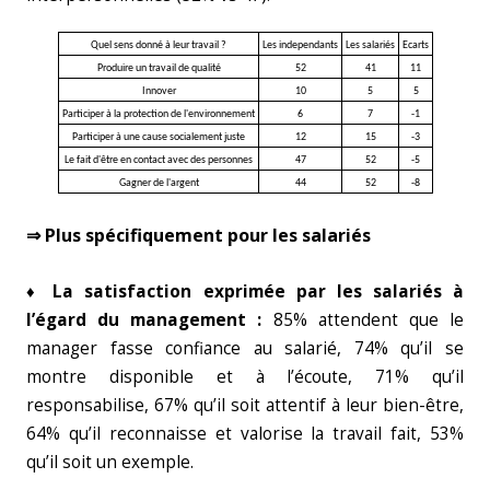
Quel sens donné à leur travail ?
Les independants
Les salariés
Ecarts
Produire un travail de qualité
52
41
11
Innover
10
5
5
Participer à la protection de l'environnement
6
7
-1
Participer à une cause socialement juste
12
15
-3
Le fait d'être en contact avec des personnes
47
52
-5
Gagner de l'argent
44
52
-8
⇒ Plus spécifiquement pour les salariés
♦
La satisfaction exprimée par les salariés à
l’égard du management :
85% attendent que le
manager fasse confiance au salarié, 74% qu’il se
montre disponible et à l’écoute, 71% qu’il
responsabilise, 67% qu’il soit attentif à leur bien-être,
64% qu’il reconnaisse et valorise la travail fait, 53%
qu’il soit un exemple.