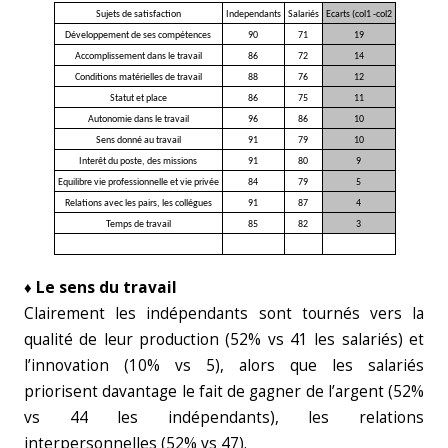
Sujets de satisfaction
Independants
Salariés
Ecarts (col1 -col2
Développement de ses compétences
90
71
19
Accomplissement dans le travail
86
72
14
Conditions matérielles de travail
88
76
12
Statut et place
86
75
11
Autonomie dans le travail
96
86
10
Sens donné au travail
91
79
10
Interêt du poste, des missions
91
80
9
Equilibre vie professionnelle et vie privée
84
79
5
Relations avec les pairs, les collégues
91
87
4
Temps de travail
85
82
3
♦ Le sens du travail
Clairement les indépendants sont tournés vers la
qualité de leur production (52% vs 41 les salariés) et
l’innovation (10% vs 5), alors que les salariés
priorisent davantage le fait de gagner de l’argent (52%
vs 44 les indépendants), les relations
interpersonnelles (52% vs 47).