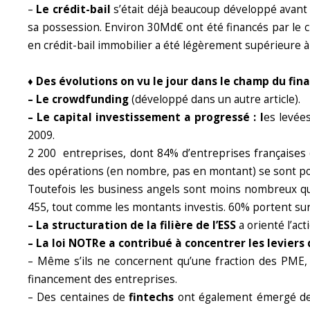
–
Le crédit-bail
s’était déjà beaucoup développé avant l
sa possession. Environ 30Md€ ont été financés par le cr
en crédit-bail immobilier a été légèrement supérieure 
♦
Des évolutions on vu le jour dans le champ du fin
– Le crowdfunding
(développé dans un autre article).
– Le capital investissement a progressé : l
es levée
2009.
2 200 entreprises, dont 84% d’entreprises françaises
des opérations (en nombre, pas en montant) se sont po
Toutefois les business angels sont moins nombreux que
455, tout comme les montants investis. 60% portent sur
– La structuration de la filière de l’ESS
a orienté l’act
– La loi NOTRe a contribué à concentrer les leviers 
– Même s’ils ne concernent qu’une fraction des PME
financement des entreprises.
– Des centaines de
fintechs
ont également émergé de f