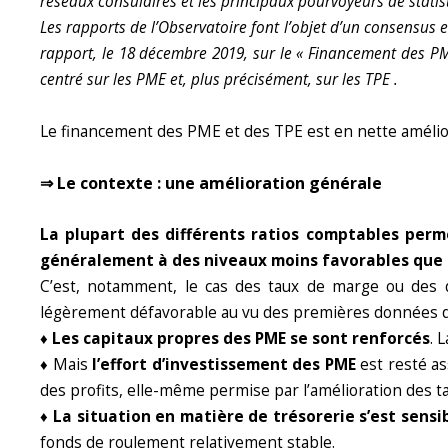
réseaux consulaires et les principaux pourvoyeurs de stati
Les rapports de l’Observatoire font l’objet d’un consensus e
rapport, le 18 décembre 2019, sur le « Financement des PME-
centré sur les PME et, plus précisément, sur les TPE .
Le financement des PME et des TPE est en nette améliora
⇒ Le contexte : une amélioration générale
La plupart des différents ratios comptables perm
généralement à des niveaux moins favorables que 
C’est, notamment, le cas des taux de marge ou des di
légèrement défavorable au vu des premières données d
♦ Les capitaux propres des PME se sont renforcés
. 
♦ Mais
l’effort d’investissement des PME
est resté as
des profits, elle-même permise par l’amélioration des ta
♦ La situation en matière de trésorerie s’est sens
fonds de roulement relativement stable.