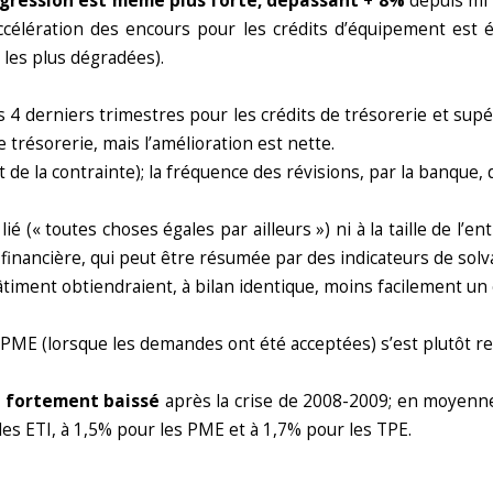
rogression est même plus forte, dépassant + 8%
depuis mi 2
’accélération des encours pour les crédits d’équipement est 
 les plus dégradées).
 4 derniers trimestres pour les crédits de trésorerie et sup
e trésorerie, mais l’amélioration est nette.
 de la contrainte); la fréquence des révisions, par la banque
lié (« toutes choses égales par ailleurs ») ni à la taille de l’e
 financière, qui peut être résumée par des indicateurs de solva
 bâtiment obtiendraient, à bilan identique, moins facilement un 
PME (lorsque les demandes ont été acceptées) s’est plutôt re
t fortement baissé
après la crise de 2008-2009; en moyenne
les ETI, à 1,5% pour les PME et à 1,7% pour les TPE.