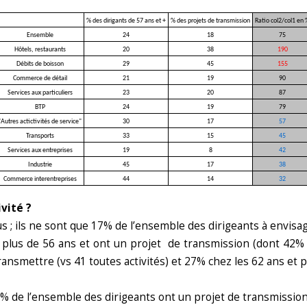
% des dirigants de 57 ans et +
% des projets de transmission
Ratio col2/col1 en 
Ensemble
24
18
75
Hôtels, restaurants
20
38
190
Débits de boisson
29
45
155
Commerce de détail
21
19
90
Services aux particuliers
23
20
87
BTP
24
19
79
"Autres actictivités de service"
30
17
57
Transports
33
15
45
Services aux entreprises
19
8
42
Industrie
45
17
38
Commerce interentreprises
44
14
32
vité ?
s ; ils ne sont que 17% de l’ensemble des dirigeants à envisa
plus de 56 ans et ont un projet de transmission (dont 42% le
ransmettre (vs 41 toutes activités) et 27% chez les 62 ans et pl
% de l’ensemble des dirigeants ont un projet de transmission 