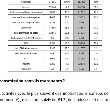
Ensemble
37 586
100.0
117 435
100
Services
12 063
32.1
36 458
31.0
dont "autres activités de services"
5 853
15.6
21 021
17.9
dont services aux entreprises
4 025
10.7
13 021
11.1
dont services aux particuliers
2 185
5.8
2 416
2.1
Commerce
13 505
35.9
31 667
27.0
dont commerce de détail
12 646
33.6
24 036
20.5
dont commerce interentreprises
859
2.3
7 631
6.5
HCR
8 205
21.8
13 734
11.7
dont hôtels et restaurants
6 515
17.3
11 577
9.9
dont débits de boisson
1 690
4.5
2 157
1.8
BTP
2 054
5.5
14 365
12.2
Industrie
1 200
3.2
12 678
10.8
Transports
559
1.5
7 653
6.5
transmission sont-ils marquants ?
s activités avec le plus souvent des implantations sur rue, d
de beauté) ; elles sont suivie du BTP , de l’industrie et des a