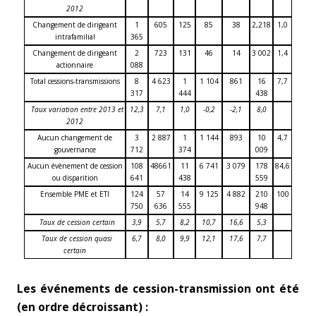
2012
Changement de dirigeant
1
605
125
85
38
2,218
1,0
intrafamilial
365
Changement de dirigeant
2
723
131
46
14
3 002
1,4
actionnaire
088
Total cessions-transmissions
8
4 623
1
1 104
861
16
7,7
317
444
438
Taux variation entre 2013 et
12,3
7,1
1,0
-0,2
-2,1
8,0
2012
Aucun changement de
3
2 887
1
1 144
893
10
4,7
gouvernance
712
374
009
Aucun évènement de cession
108
48661
11
6 741
3 079
178
84,6
ou disparition
641
438
559
Ensemble PME et ETI
124
57
14
9 125
4 882
210
100
750
636
555
948
Taux de cession certain
3,9
5,7
8,2
10,7
16,6
5,3
Taux de cession quasi
6,7
8,0
9,9
12,1
17,6
7,7
certain
Les événements de cession-transmission ont été
(en ordre décroissant) :