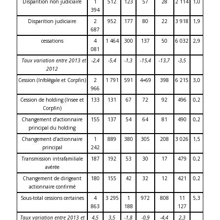
Disparition non judiciaire
1
512
123
57
28
2 114
1,0
394
Disparition judiciaire
2
952
177
80
22
3 918
1,9
687
cessations
4
1 464
300
137
50
6 032
2,9
081
Taux variation entre 2013 et
-2,4
-5,4
-1,3
-15,4
-13,7
-3,5
2012
Cession (Infolégale et Corpfin)
2
1 791
591
4+69
398
6 215
3,0
966
Cession de holding (Insee et
133
131
67
72
92
496
0,2
Corpfin)
Changement d’actionnaire
155
137
54
64
81
490
0,2
principal du holding
Changement d’actionnaire
1
889
380
305
208
3 026
1,5
principal
242
Transmission intrafamiliale
187
192
53
30
17
479
0,2
avérée
Changement de dirigeant
180
155
42
32
12
421
0,2
actionnaire confirmé
Sous-total cessions certaines
4
3 295
1
972
808
11
5,3
863
188
127
Taux variation entre 2013 et
4,5
3,5
-1,8
-0,9
-4,4
2,3