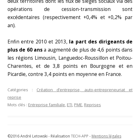
deux territoires dont les flux de sièges sociaux via des
opérations de cession-transmission sont
excédentaires (respectivement +0,4% et +0,2% par
an).
Enfin entre 2010 et 2013,
la part des dirigeants de
plus de 60 ans
a augmenté de plus de 4,6 points dans
les régions Limousin, Languedoc-Roussillon et Poitou-
Charentes, et de 3,8 points en Bourgogne et en
Picardie, contre 3,4 points en moyenne en France.
Catégories :
Création d’entreprise, auto-entrepreneuriat et
reprise
Mots clés :
Entreprise familiale
,
ETI
,
PME
,
Reprises
©2016 André Letowski - Réalisation
TECH-APP
-
Mentions légales