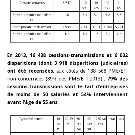
Cessions certaines
8 747
10
10
10
11
591
425
874
127
En % du nombre de PME et
4,8
5,1
5,0
5,2
5,3
ETI
Forte probabilité de cession
1 933
2 341
3 101
4 268
5 221
En % du nombre de PME et
1,1
1,1
1,3
2,1
2,4
ETI
En 2013, 16 438 cessions-transmissions et 6 032
disparitions (dont 3 918 disparitions judiciaires)
ont été recensées
, aux côtés de 188 568 PME/ETI
non concernées (89% des PME/ETI 2013) ;
79% des
cessions-transmissions sont le fait d’entreprises
de moins de 50 salariés et 54% interviennent
avant l’âge de 55 ans
:
Type d’évènement
10-
20-49
50-
100-
250 sal
total
taux
19
sal
99
249
et +
sal
sal
sal