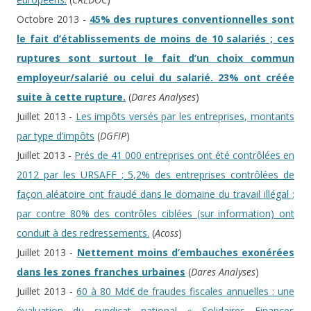
Octobre 2013 -
45% des ruptures conventionnelles sont
le fait d’établissements de moins de 10 salariés ; ces
ruptures sont surtout le fait d’un choix commun
employeur/salarié ou celui du salarié. 23% ont créée
suite à cette rupture.
(
Dares Analyses
)
Juillet 2013 -
Les impôts versés par les entreprises, montants
par type d’impôts
(
DGFIP
)
Juillet 2013 -
Prés de 41 000 entreprises ont été contrôlées en
2012 par les URSAFF ; 5,2% des entreprises contrôlées de
façon aléatoire ont fraudé dans le domaine du travail illégal ;
par contre 80% des contrôles ciblées (sur information) ont
conduit à des redressements.
(
Acoss
)
Juillet 2013 -
Nettement moins d’embauches exonérées
dans les zones franches urbaines
(
Dares Analyses
)
Juillet 2013 -
60 à 80 Md€ de fraudes fiscales annuelles : une
évaluation du syndicat national « Solidaires Finances