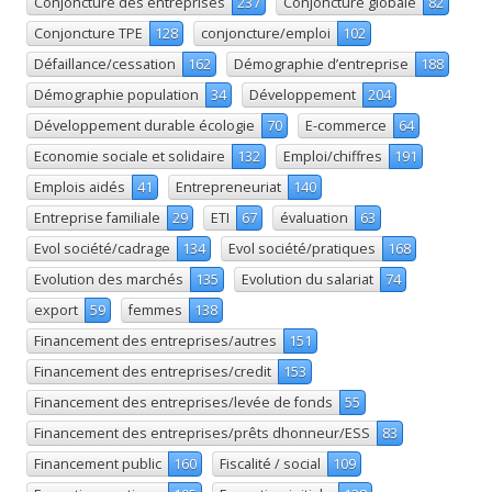
Conjoncture des entreprises
237
Conjoncture globale
82
Conjoncture TPE
128
conjoncture/emploi
102
Défaillance/cessation
162
Démographie d’entreprise
188
Démographie population
34
Développement
204
Développement durable écologie
70
E-commerce
64
Economie sociale et solidaire
132
Emploi/chiffres
191
Emplois aidés
41
Entrepreneuriat
140
Entreprise familiale
29
ETI
67
évaluation
63
Evol société/cadrage
134
Evol société/pratiques
168
Evolution des marchés
135
Evolution du salariat
74
export
59
femmes
138
Financement des entreprises/autres
151
Financement des entreprises/credit
153
Financement des entreprises/levée de fonds
55
Financement des entreprises/prêts dhonneur/ESS
83
Financement public
160
Fiscalité / social
109