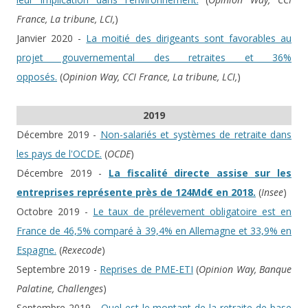
France, La tribune, LCI,
)
Janvier 2020 -
La moitié des dirigeants sont favorables au
projet gouvernemental des retraites et 36%
opposés.
(
Opinion Way, CCI France, La tribune, LCI,
)
2019
Décembre 2019 -
Non-salariés et systèmes de retraite dans
les pays de l'OCDE.
(
OCDE
)
Décembre 2019 -
La fiscalité directe assise sur les
entreprises représente près de 124Md€ en 2018.
(
Insee
)
Octobre 2019 -
Le taux de prélevement obligatoire est en
France de 46,5% comparé à 39,4% en Allemagne et 33,9% en
Espagne.
(
Rexecode
)
Septembre 2019 -
Reprises de PME-ETI
(
Opinion Way, Banque
Palatine, Challenges
)
Septembre 2019 -
Quel est le montant de la retraite de base