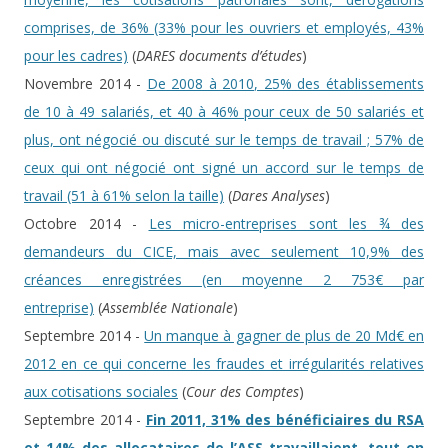
comprises, de 36% (33% pour les ouvriers et employés, 43%
pour les cadres)
(
DARES documents d’études
)
Novembre 2014 -
De 2008 à 2010, 25% des établissements
de 10 à 49 salariés, et 40 à 46% pour ceux de 50 salariés et
plus, ont négocié ou discuté sur le temps de travail ; 57% de
ceux qui ont négocié ont signé un accord sur le temps de
travail (51 à 61% selon la taille)
(
Dares Analyses
)
Octobre 2014 -
Les micro-entreprises sont les ¾ des
demandeurs du CICE, mais avec seulement 10,9% des
créances enregistrées (en moyenne 2 753€ par
entreprise)
(
Assemblée Nationale
)
Septembre 2014 -
Un manque à gagner de plus de 20 Md€ en
2012 en ce qui concerne les fraudes et irrégularités relatives
aux cotisations sociales
(
Cour des Comptes
)
Septembre 2014 -
Fin 2011, 31% des bénéficiaires du RSA
et 14% des allocataires de l’ASS travaillaient, tout en