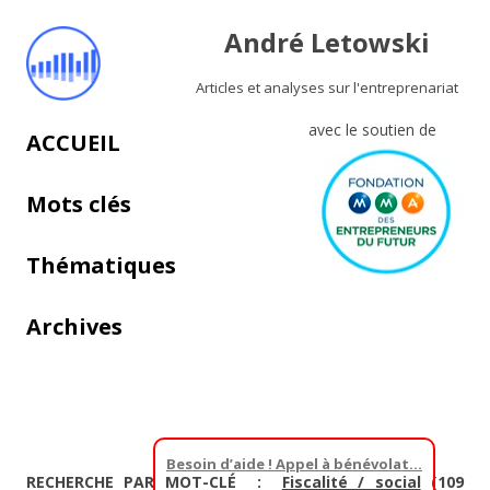
André Letowski
Articles et analyses sur l'entreprenariat
avec le soutien de
Aller au contenu principal
ACCUEIL
Mots clés
Thématiques
Archives
Besoin d’aide ! Appel à bénévolat…
RECHERCHE PAR MOT-CLÉ :
Fiscalité / social
(109