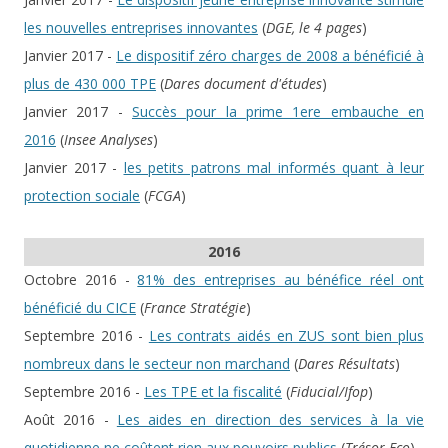
les nouvelles entreprises innovantes
(
DGE, le 4 pages
)
Janvier 2017 -
Le dispositif zéro charges de 2008 a bénéficié à
plus de 430 000 TPE
(
Dares document d'études
)
Janvier 2017 -
Succès pour la prime 1ere embauche en
2016
(
Insee Analyses
)
Janvier 2017 -
les petits patrons mal informés quant à leur
protection sociale
(
FCGA
)
2016
Octobre 2016 -
81% des entreprises au bénéfice réel ont
bénéficié du CICE
(
France Stratégie
)
Septembre 2016 -
Les contrats aidés en ZUS sont bien plus
nombreux dans le secteur non marchand
(
Dares Résultats
)
Septembre 2016 -
Les TPE et la fiscalité
(
Fiducial/Ifop
)
Août 2016 -
Les aides en direction des services à la vie
quotidienne ne coûtent rien aux pouvoirs publics
(
Trésor Eco
)