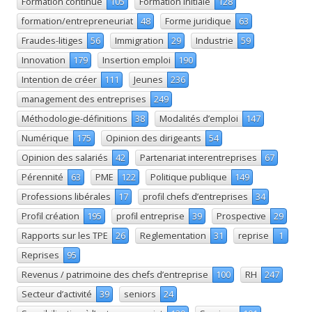
Formation continue
105
Formation initiale
128
formation/entrepreneuriat
48
Forme juridique
63
Fraudes-litiges
56
Immigration
29
Industrie
59
Innovation
179
Insertion emploi
190
Intention de créer
111
Jeunes
236
management des entreprises
249
Méthodologie-définitions
38
Modalités d’emploi
147
Numérique
175
Opinion des dirigeants
54
Opinion des salariés
42
Partenariat interentreprises
67
Pérennité
63
PME
122
Politique publique
149
Professions libérales
17
profil chefs d’entreprises
34
Profil création
195
profil entreprise
39
Prospective
29
Rapports sur les TPE
26
Reglementation
31
reprise
1
Reprises
95
Revenus / patrimoine des chefs d’entreprise
100
RH
247
Secteur d’activité
39
seniors
24