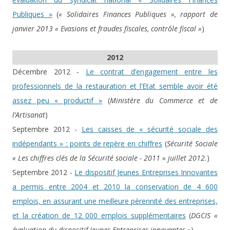
Publiques »
(
« Solidaires Finances Publiques », rapport de
janvier 2013 « Evasions et fraudes fiscales, contrôle fiscal »
)
2012
Décembre 2012 -
Le contrat d’engagement entre les
professionnels de la restauration et l’Etat semble avoir été
assez peu « productif »
(
Ministère du Commerce et de
l’Artisanat
)
Septembre 2012 -
Les caisses de « sécurité sociale des
indépendants » : points de repère en chiffres
(
Sécurité Sociale
« Les chiffres clés de la Sécurité sociale - 2011 » juillet 2012.
)
Septembre 2012 -
Le dispositif Jeunes Entreprises Innovantes
a permis entre 2004 et 2010 la conservation de 4 600
emplois, en assurant une meilleure pérennité des entreprises,
et la création de 12 000 emplois supplémentaires
(
DGCIS «
évaluation du dispositif Jeunes Entreprises innovantes »
)