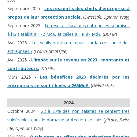
Septembre 2025 -
Les ressentis des chefs d'entreprise à
propos de leur protection sociale.
(
SwissLife, Opinion Way
)
Septembre 2025 -
Le résultat fiscal des entreprises soumises
à l’IS s'établit à 172 Md€, et celles à l'IR 87 Md€.
(
DGFIP
)
Avril 2025 -
Les seuils ont-ils un impact sur la croissance des
entreprises ?
(
France Stratégie
)
Avril 2025 -
L'impôt sur le revenu en 2023 : montants et
contributeurs.
(
DGFIP
)
Mars 2025 -
Les bénéfices 2023 déclarés par les
entreprises se sont élevés à 265Md€.
(
DGFIP stat
)
2024
Octobre 2024 -
22 à 27% des non salariés se sentent très
vulnérables dans le domaine protection sociale.
(
ylicare, Swiss
life, Opinions Way
)
Mai 2024 -
Quels sont les effets des incitations fiscales