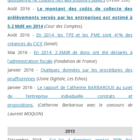
Août 2016 -
Le montant des coûts de collecte des
prélèvements versés par les entreprises est estimé à
5,2 Md€ en 2014
(
Cour des Comptes
)
Août 2016 -
En 2014, les TPE et les PME sont 41% des
créances du CICE
(
Senat
)
Mai 2016 -
En 2014, 2,3Md€ de dons ont été déclarés à
l'administration fiscale
(
Fondation de France
)
Janvier 2016 -
Quelques données sur les procédures des
prud’hommes
(
Usine Digitale, Les Echos
)
Janvier 2016 -
Le rapport de Catherine BARBAROUX au sujet
de l’entreprise individuelle, constats et
propositions,
(
Catherine Barbaroux avec le concours de
Laurent MOQUIN
)
2015
Décembre 2015 -
Sur les 4 dernières années, 80% des