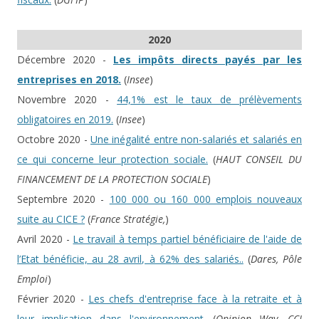
2020
Décembre 2020 -
Les impôts directs payés par les
entreprises en 2018.
(
Insee
)
Novembre 2020 -
44,1% est le taux de prélèvements
obligatoires en 2019.
(
Insee
)
Octobre 2020 -
Une inégalité entre non-salariés et salariés en
ce qui concerne leur protection sociale.
(
HAUT CONSEIL DU
FINANCEMENT DE LA PROTECTION SOCIALE
)
Septembre 2020 -
100 000 ou 160 000 emplois nouveaux
suite au CICE ?
(
France Stratégie,
)
Avril 2020 -
Le travail à temps partiel bénéficiaire de l'aide de
l’Etat bénéficie, au 28 avril, à 62% des salariés..
(
Dares, Pôle
Emploi
)
Février 2020 -
Les chefs d'entreprise face à la retraite et à
leur implication dans l'environnement.
(
Opinion Way, CCI