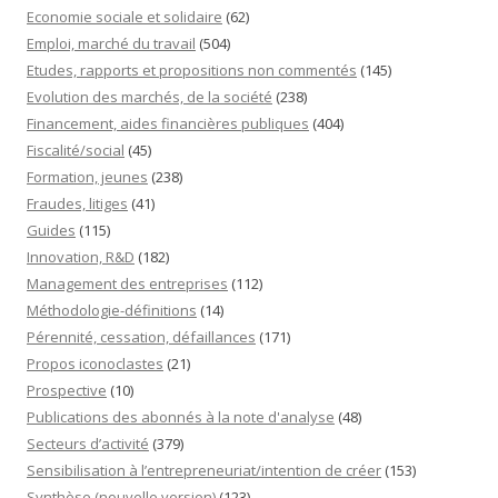
Economie sociale et solidaire
(62)
Emploi, marché du travail
(504)
Etudes, rapports et propositions non commentés
(145)
Evolution des marchés, de la société
(238)
Financement, aides financières publiques
(404)
Fiscalité/social
(45)
Formation, jeunes
(238)
Fraudes, litiges
(41)
Guides
(115)
Innovation, R&D
(182)
Management des entreprises
(112)
Méthodologie-définitions
(14)
Pérennité, cessation, défaillances
(171)
Propos iconoclastes
(21)
Prospective
(10)
Publications des abonnés à la note d'analyse
(48)
Secteurs d’activité
(379)
Sensibilisation à l’entrepreneuriat/intention de créer
(153)
Synthèse (nouvelle version)
(123)