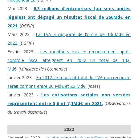
Mai 2023 -
6,3 millions d’entreprises (au sens unités
légales) ont dégagé un résultat fiscal de 266Md€ en
2021.
(
DGFIP
)
Mars 2023 -
La TVA a rapporté de l'ordre de 136Md€ en
2022.
(
DGFIP
)
Février 2023 -
Les montants mis en recouvrement après
contrôle fiscal atteignent en 2022 un total de 14,6
Md€.
(
Ministère de l'économie
)
Janvier 2023 -
En 2012, le montant total de TVA non recouvré
serait compris entre 20 Md€ et 26 Md€.
(
Insee
)
Janvier 2023 -
Les cotisations sociales non versées
représentent entre 5,6 et 7,1Md€ en 2021.
(
Observatoire
du travail dissimulé
)
2022
Novembre 2022 -
La lutte contre la fraude fiscale.
(
Assemblée