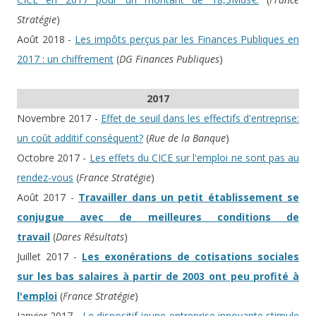
Stratégie
)
Août 2018 -
Les impôts perçus par les Finances Publiques en
2017 : un chiffrement
(
DG Finances Publiques
)
2017
Novembre 2017 -
Effet de seuil dans les effectifs d'entreprise:
un coût additif conséquent?
(
Rue de la Banque
)
Octobre 2017 -
Les effets du CICE sur l'emploi ne sont pas au
rendez-vous
(
France Stratégie
)
Août 2017 -
Travailler dans un petit établissement se
conjugue avec de meilleures conditions de
travail
(
Dares Résultats
)
Juillet 2017 -
Les exonérations de cotisations sociales
sur les bas salaires à partir de 2003 ont peu profité à
l'emploi
(
France Stratégie
)
Janvier 2017 -
Le dispositif jeune entreprise innovante stimule