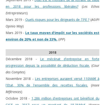
en 2018 pour les professions libérales?
(
Les Echos
Entrepreneurs
)
Mars 2019 -
Quels risques pour les dirigeants de TPE ?
(
AGIPI
Opinio Way
)
Mars 2019 -
Le taux moyen d'impôt sur les sociétés est
environ de 20% et non de 33%.
(
IPP
)
2018
Décembre 2018 -
Le mécénat d'entreprise en forte
progression depuis la possibilité de déduction fiscale.
(
Cour
des Comptes
)
Novembre 2018 -
Les entreprises auraient versé 110Md€ à
l'Etat, 30% de l'ensemble des recettes fiscales.
(
Insee
Références
)
Octobre 2018 -
1,286 million d'entreprises ont bénéficié du
CICE en 2017 pour un montant de 18,3Mds€.
(
France