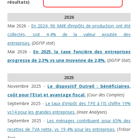
résultats)
2026
Mai 2026 -
En 2024, 96 Md€ d’impôts de production ont été
collectés, soit 4,4% de la valeur ajoutée des
entreprises.
(
DGFIP stat
)
Mai 2026 -
En 2025, la taxe foncière des entreprises
progresse de 2,3% vs une moyenne de 2,8%.
(
DGFIP Stat
)
2025
Novembre 2025 -
Le dispositif Dutreil : bénéficiaires,
coût pour l'Etat et avantage fiscal.
(
Cour des Comptes
)
Septembre 2025 -
Le taux d'impôt des TPE à l'IS chiffre 19%
vs14 pour les grandes entreprises.
(
Insee Analyses
)
Septembre 2025 -
Les ménages contribuent pour 65% des
recettes de TVA nette, vs 19,4% pour les entreprises.
(
Trésor
Eco
)