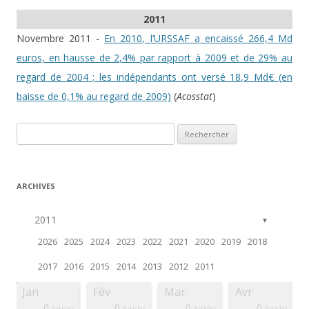
2011
Novembre 2011 -
En 2010, l’URSSAF a encaissé 266,4 Md
euros, en hausse de 2,4% par rapport à 2009 et de 29% au
regard de 2004 ; les indépendants ont versé 18,9 Md€ (en
baisse de 0,1% au regard de 2009)
(
Acosstat
)
Rechercher :
ARCHIVES
2011
▼
2026
2025
2024
2023
2022
2021
2020
2019
2018
2017
2016
2015
2014
2013
2012
2011
Jan
Fév
Mar
Avr
0
0
0
0
ticle
ticle
ticle
ticle
ticle
ticle
ticle
ticle
ticle
ticle
ticle
ticle
ticle
ticle
ticle
Articles
Articles
Articles
Articles