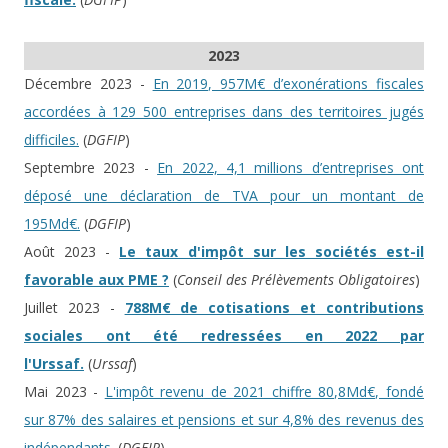
2023
Décembre 2023 -
En 2019, 957M€ d’exonérations fiscales
accordées à 129 500 entreprises dans des territoires jugés
difficiles.
(
DGFIP
)
Septembre 2023 -
En 2022, 4,1 millions d’entreprises ont
déposé une déclaration de TVA pour un montant de
195Md€.
(
DGFIP
)
Août 2023 -
Le taux d'impôt sur les sociétés est-il
favorable aux PME ?
(
Conseil des Prélèvements Obligatoires
)
Juillet 2023 -
788M€ de cotisations et contributions
sociales ont été redressées en 2022 par
l'Urssaf.
(
Urssaf
)
Mai 2023 -
L'impôt revenu de 2021 chiffre 80,8Md€, fondé
sur 87% des salaires et pensions et sur 4,8% des revenus des
indépendants.
(
DGFIP
)