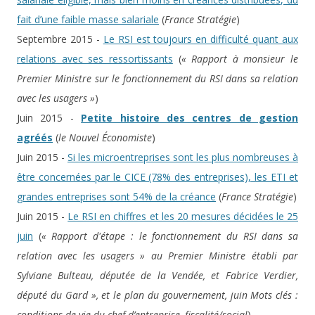
fait d’une faible masse salariale
(
France Stratégie
)
Septembre 2015 -
Le RSI est toujours en difficulté quant aux
relations avec ses ressortissants
(
« Rapport à monsieur le
Premier Ministre sur le fonctionnement du RSI dans sa relation
avec les usagers »
)
Juin 2015 -
Petite histoire des centres de gestion
agréés
(
le Nouvel Économiste
)
Juin 2015 -
Si les microentreprises sont les plus nombreuses à
être concernées par le CICE (78% des entreprises), les ETI et
grandes entreprises sont 54% de la créance
(
France Stratégie
)
Juin 2015 -
Le RSI en chiffres et les 20 mesures décidées le 25
juin
(
« Rapport d'étape : le fonctionnement du RSI dans sa
relation avec les usagers » au Premier Ministre établi par
Sylviane Bulteau, députée de la Vendée, et Fabrice Verdier,
député du Gard », et le plan du gouvernement, juin Mots clés :
conditions de vie du chef d’entreprise, fiscalité/social
)