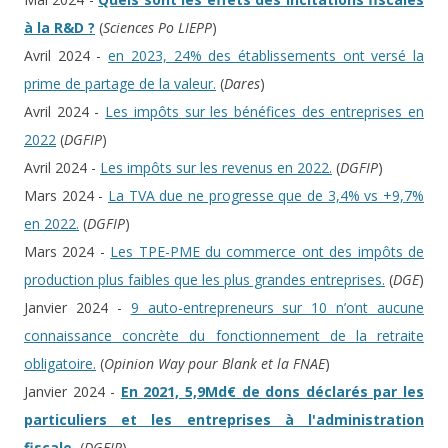
à la R&D ?
(
Sciences Po LIEPP
)
Avril 2024 -
en 2023, 24% des établissements ont versé la
prime de partage de la valeur.
(
Dares
)
Avril 2024 -
Les impôts sur les bénéfices des entreprises en
2022
(
DGFIP
)
Avril 2024 -
Les impôts sur les revenus en 2022.
(
DGFIP
)
Mars 2024 -
La TVA due ne progresse que de 3,4% vs +9,7%
en 2022.
(
DGFIP
)
Mars 2024 -
Les TPE-PME du commerce ont des impôts de
production plus faibles que les plus grandes entreprises.
(
DGE
)
Janvier 2024 -
9 auto-entrepreneurs sur 10 n’ont aucune
connaissance concrète du fonctionnement de la retraite
obligatoire.
(
Opinion Way pour Blank et la FNAE
)
Janvier 2024 -
En 2021, 5,9Md€ de dons déclarés par les
particuliers et les entreprises à l'administration
fiscale.
(
DGFIP
)