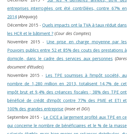
entreprises interrogées ont été contrôlées, contre 67% en
2014
(
Atequacy
)
Décembre 2015 -
Quels impacts ont la TVA à taux réduit dans
les HCR et le bâtiment ?
(
Cour des Comptes
)
Novembre 2015 -
Une prise en charge moyenne par les
Pouvoirs publics entre 52 et 85% des couts des prestations à
domicile, dans le cadre des services aux personnes
(
Dares
document d’études
)
Novembre 2015 -
Les TPE soumises à l’impôt société, au
nombre de 1,280 million en 2013, totalisent 14,7% de cet
impôt brut et 9,4% des créances fiscales ; 38% des TPE ont
bénéficié de crédit d’impôt contre 77% des PME et ETI et
100% des grandes entreprise
(
Insee et DGI
)
Septembre 2015 -
Le CICE a largement profité aux TPE en ce
qui concerne le nombre de bénéficiaires et le % de la masse
salariale éligible, mais bien moins en créances distribuées, du