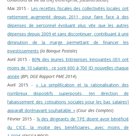
Mai 2015 -
Les recettes fiscales des collectivités locales ont
nettement augmenté depuis 2011, pour faire face à des
dépenses de personnel évoluant plus vite que les autres
dépenses depuis 2009 et sans discontinuer, contribuant à une
diminution de la marge permettant de financer les
investissements
(
la Banque Postale
)
Avril 2015 -
80% des Jeunes Entreprises Innovantes (JEI) ont
moins de 10 salariés : ce sont 600 à 700 JEI nouvelles chaque
année
(
BPI, DGE Rapport PME 2014
)
Avril 2015 -
« La simplification et la rationalisation des
nombreux dispositifs superposés, [en direction de
l’abaissement des cotisations sociales pour les bas salaires]
apparaît dorénavant souhaitable. »
(
Cour des Comptes
)
Février 2015 -
¼ des dirigeants de TPE disent avoir bénéficié
du CICE, la moitié des bénéficiaires, avec moins de
1 000€
(
FNCGA/BPCE
)