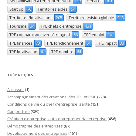
Sensibilisation à l’entrepreneuriat
139
Services
101
Start up
70
Territoires aidés
54
Territoires/localisations
205
Territoires/vision globale
213
Tourisme
34
TPE chefs d’entreprise
131
TPE comparaison avec l’étranger1
66
TPE emploi
141
TPE finances
73
TPE fonctionnement
61
TPE impact
33
TPE localisation
41
TPE nombre
64
THÉMATIQUES
A classer
(1)
Accompagnement des créations, des TPE et PME
(228)
Conditions de vie du chef d’entreprise, santé
(151)
Conjoncture
(389)
Création d’entreprise, auto-entrepreneuriat et reprise
(456)
Démographie des entreprises
(87)
Développement des entreprises
(161)